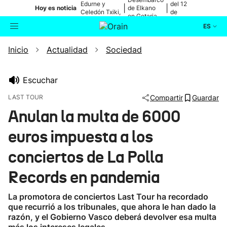
Edurne y
del 12
|
|
Hoy es noticia
de Elkano
Celedón Txiki,
de
en Getaria
en directo
agosto
ES
Inicio
Actualidad
Sociedad
Actualidad
Buscador
Política
Escuchar
LAST TOUR
Compartir
Guardar
Cultura
Anulan la multa de 6000
euros impuesta a los
Ikusmiran
conciertos de La Polla
Eguraldia
Records en pandemia
La promotora de conciertos Last Tour ha recordado
que recurrió a los tribunales, que ahora le han dado la
razón, y el Gobierno Vasco deberá devolver esa multa