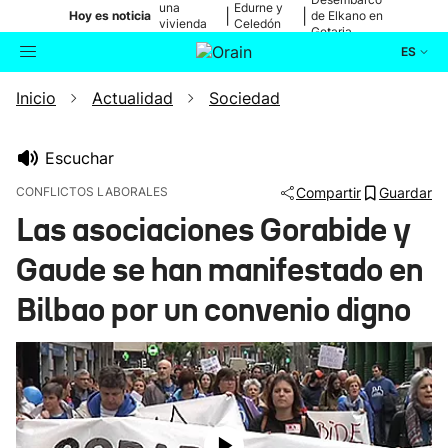
una
Edurne y
|
|
Hoy es noticia
de Elkano en
vivienda
Celedón
Getaria
de Bilbao
Txiki
ES
Inicio
Actualidad
Sociedad
Actualidad
Buscador
Política
Escuchar
CONFLICTOS LABORALES
Compartir
Guardar
Cultura
Las asociaciones Gorabide y
Gaude se han manifestado en
Ikusmiran
Bilbao por un convenio digno
Eguraldia