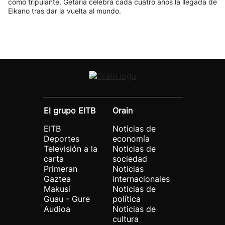
como tripulante. Getaria celebra cada cuatro años la llegada de
Elkano tras dar la vuelta al mundo.
El grupo EITB
Orain
EITB
Noticias de
Deportes
economía
Televisión a la
Noticias de
carta
sociedad
Primeran
Noticias
Gaztea
internacionales
Makusi
Noticias de
Guau - Gure
política
Audioa
Noticias de
cultura