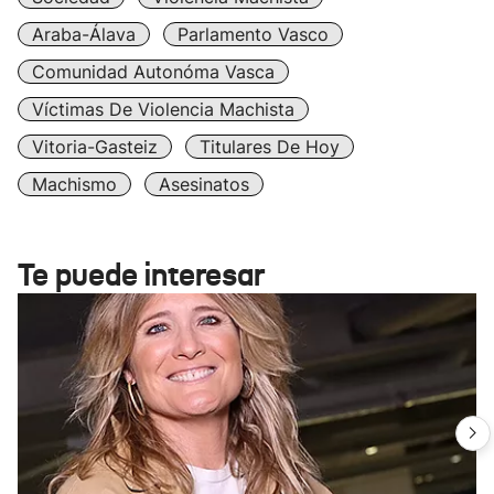
Araba-Álava
Parlamento Vasco
Comunidad Autonóma Vasca
Víctimas De Violencia Machista
Vitoria-Gasteiz
Titulares De Hoy
Machismo
Asesinatos
Te puede interesar