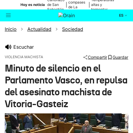
compases
|
|
Hoy es noticia
de San
altas y
de La
Sebastián
tormentas
Blanca
ES
Inicio
Actualidad
Sociedad
Actualidad
Buscador
Política
Escuchar
VIOLENCIA MACHISTA
Compartir
Guardar
Cultura
Minuto de silencio en el
Parlamento Vasco, en repulsa
Ikusmiran
del asesinato machista de
Eguraldia
Vitoria-Gasteiz