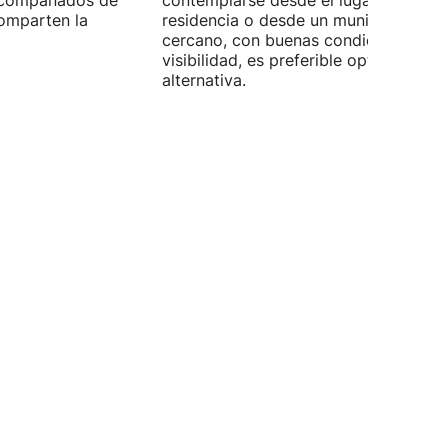
 acompañados de
contemplarse desde el lugar de
omparten la
residencia o desde un municipio
cercano, con buenas condiciones de
visibilidad, es preferible optar por es
alternativa.