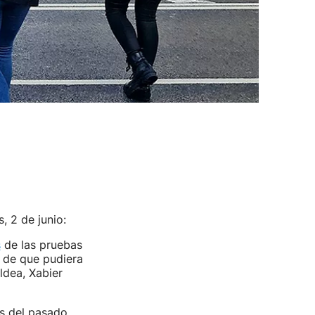
, 2 de junio:
s
de las pruebas
a de que pudiera
ldea, Xabier
es del pasado