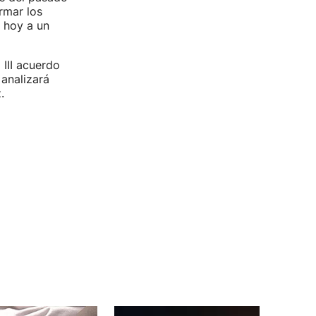
rmar los
 hoy a un
III acuerdo
 analizará
z.