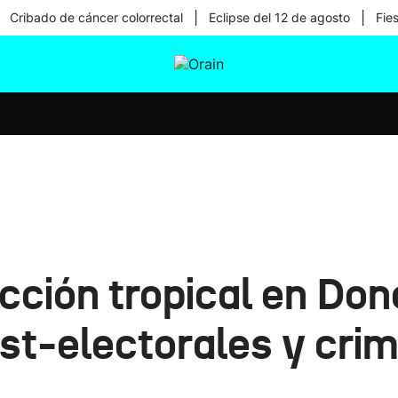
|
|
Cribado de cáncer colorrectal
Eclipse del 12 de agosto
Fie
tura
Ikusmiran
Egural
Salud
Tecnología
ección tropical en Don
st-electorales y cri