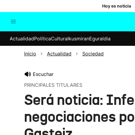
Hoy es noticia
Actualidad
Política
Cul
Actualidad
Política
Cultura
Ikusmiran
Eguraldia
Sociedad
Elecciones
Economía
Inicio
Actualidad
Sociedad
Internacional
Escuchar
PRINCIPALES TITULARES
Será noticia: Inf
negociaciones po
Gasteiz