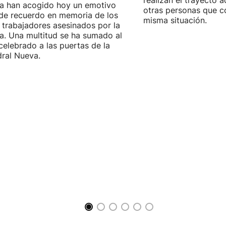
realizan el trayecto
ia han acogido hoy un emotivo
otras personas que c
de recuerdo en memoria de los
misma situación.
 trabajadores asesinados por la
ía. Una multitud se ha sumado al
celebrado a las puertas de la
ral Nueva.