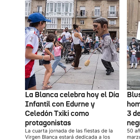
La Blanca celebra hoy el Día
Blu
Infantil con Edurne y
hom
Celedón Txiki como
3 d
protagonistas
neg
La cuarta jornada de las fiestas de la
50 añ
Virgen Blanca estará dedicada a los
marzo