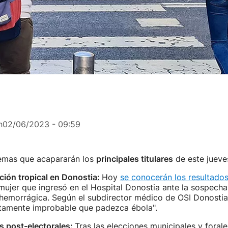
n
02/06/2023 - 09:59
temas que acapararán los
principales titulares
de este jueves
ción tropical en Donostia:
Hoy
se conocerán los resultado
 mujer que ingresó en el Hospital Donostia ante la sospech
hemorrágica. Según el subdirector médico de OSI Donostia
altamente improbable que padezca ébola".
 post-electorales:
Tras las elecciones municipales y foral