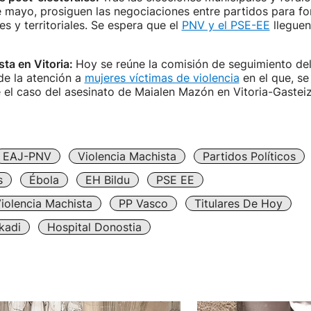
 mayo, prosiguen las negociaciones entre partidos para fo
es y territoriales. Se espera que el
PNV y el PSE-EE
lleguen
ta en Vitoria:
Hoy se reúne la comisión de seguimiento del 
de la atención a
mujeres víctimas de violencia
en el que, se
 el caso del asesinato de Maialen Mazón en Vitoria-Gastei
EAJ-PNV
Violencia Machista
Partidos Políticos
s
Ébola
EH Bildu
PSE EE
iolencia Machista
PP Vasco
Titulares De Hoy
kadi
Hospital Donostia