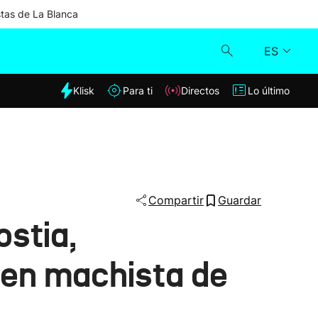
stas de La Blanca
ES
dia
Klisk
Para ti
Directos
Lo último
Klisk
Directos
Para ti
Compartir
Guardar
ostia,
Lo último
men machista de