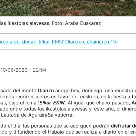
as ikastolas alavesas. Foto: Araba Euskaraz
en alde, denak ‘Elkar-EKIN’ Olarizun, ekainaren 11n
n
10/06/2023 - 22:54
anada del monte
Olarizu
acoge hoy, domingo, una muestra 
mos recorrer juntos en favor del euskera, en la fiesta a fa
as, bajo el lema '
Elkar-EKIN
'. Al igual que el año pasado,
A
ado entre todas las ikastolas alavesas y, este año, el diner
 Lautada de Agurain/Salvatierra
.
odo el día, las personas que se acerquen podrán
disfrutar d
ndo y difundiendo el trabajo que se realiza a diario en el e