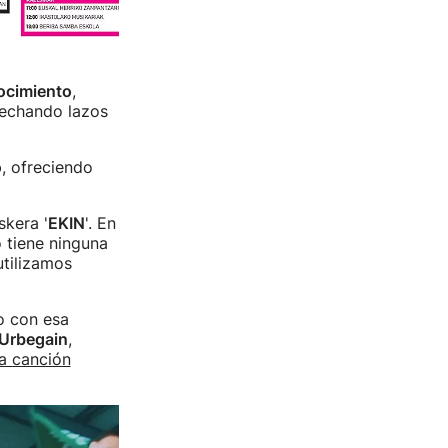
nocimiento
,
trechando lazos
o
, ofreciendo
skera '
EKIN
'. En
o tiene ninguna
utilizamos
o con esa
Urbegain
,
a canción