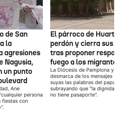
o de San
El párroco de Huarte pide
a la
perdón y cierra sus redes
a agresiones
tras proponer responder c
e Nagusia,
fuego a los migrantes
n un punto
La Diócesis de Pamplona y Tudela se
desmarca de los mensajes y hace
oulevard
suyas las palabras del papa
ldad, Ane
subrayando que "la dignidad humana
"cualquier persona
no tiene pasaporte".
s fiestas con
".