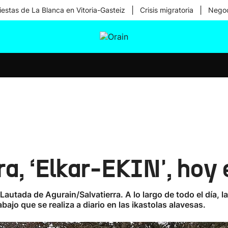
|
|
iestas de La Blanca en Vitoria-Gasteiz
Crisis migratoria
Negoc
tura
Ikusmiran
Egural
Salud
Tecnología
ra, ‘Elkar-EKIN', hoy 
a Lautada de Agurain/Salvatierra. A lo largo de todo el día,
bajo que se realiza a diario en las ikastolas alavesas.