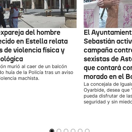
expareja del hombre
El Ayuntamient
ecido en Estella relata
Sebastián activ
 de violencia física y
campaña contr
cológica
sexistas de Ast
rón murió al caer de un balcón
que contará co
o huía de la Policía tras un aviso
morado en el B
iolencia machista.
La concejala de Igua
Oyarbide, desea que 
pueda disfrutar de la
seguridad y sin miedo