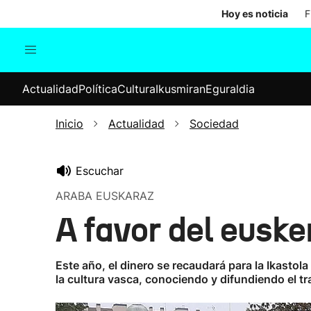
Hoy es noticia
F
Actualidad
Política
Cul
Actualidad
Política
Cultura
Ikusmiran
Eguraldia
Sociedad
Elecciones
Economía
Inicio
Actualidad
Sociedad
Internacional
Escuchar
ARABA EUSKARAZ
A favor del euske
Este año, el dinero se recaudará para la Ikastol
la cultura vasca, conociendo y difundiendo el tra