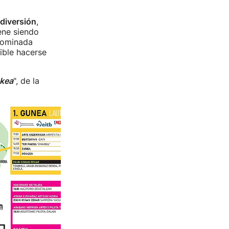
 diversión
,
ene siendo
enominada
ible hacerse
kea
", de la