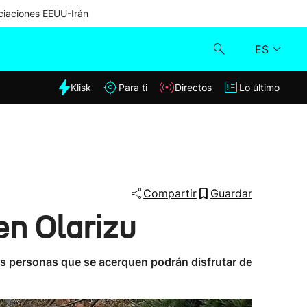
iaciones EEUU-Irán
ES
dia
Klisk
Para ti
Directos
Lo último
Klisk
Directos
Para ti
Compartir
Guardar
en Olarizu
Lo último
 las personas que se acerquen podrán disfrutar de