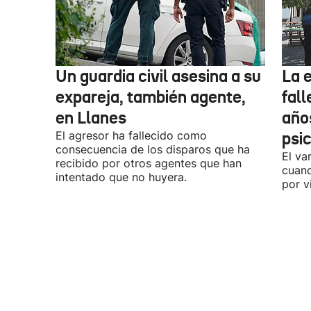
Un guardia civil asesina a su
La 
expareja, también agente,
fall
en Llanes
años
El agresor ha fallecido como
psi
consecuencia de los disparos que ha
El va
recibido por otros agentes que han
cuand
intentado que no huyera.
por v