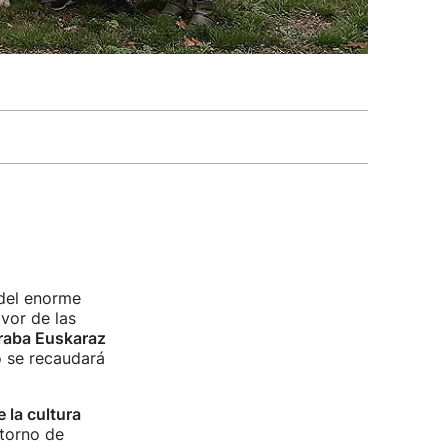
del enorme
vor de las
raba Euskaraz
o se recaudará
e la cultura
ntorno de