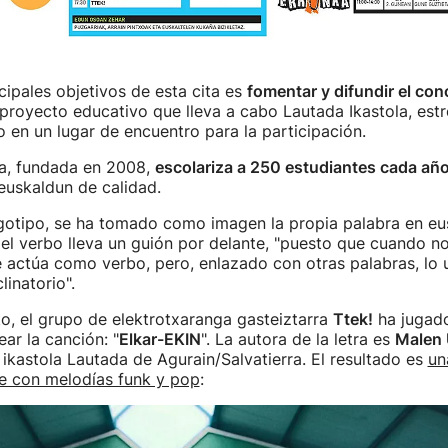
cipales objetivos de esta cita es
fomentar y difundir el co
l proyecto educativo que lleva a cabo Lautada Ikastola, es
o en un lugar de encuentro para la participación.
la, fundada en 2008,
escolariza a 250 estudiantes cada añ
euskaldun de calidad.
gotipo, se ha tomado como imagen la propia palabra en eu
 el verbo lleva un guión por delante, "puesto que cuando n
e actúa como verbo, pero, enlazado con otras palabras, lo 
linatorio".
o, el grupo de elektrotxaranga gasteiztarra
Ttek!
ha jugad
ar la canción: "
Elkar-EKIN
". La autora de la letra es
Malen 
 ikastola Lautada de Agurain/Salvatierra. El resultado es
un
le con melodías funk y pop
: