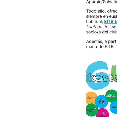
Agurain/Salvati
Todo ello, ofr
siempre en eusk
habitual,
EITB t
Lautada
. Allí s
socio/a del clu
Además, a parti
mano de EITB. Tr