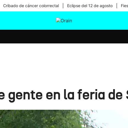
|
|
Cribado de cáncer colorrectal
Eclipse del 12 de agosto
Fie
tura
Ikusmiran
Egural
Salud
Tecnología
e gente en la feria d