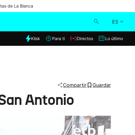
stas de La Blanca
ES
dia
Klisk
Para ti
Directos
Lo último
Klisk
Directos
Para ti
Compartir
Guardar
e San Antonio
Lo último