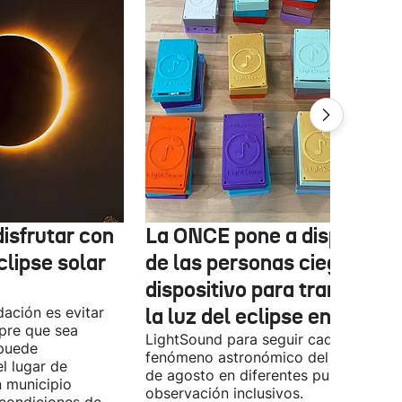
isfrutar con
La ONCE pone a disposició
clipse solar
de las personas ciegas un
dispositivo para transform
ación es evitar
la luz del eclipse en sonido
mpre que sea
LightSound para seguir cada fase del
 puede
fenómeno astronómico del próximo 1
l lugar de
de agosto en diferentes puntos de
n municipio
observación inclusivos.