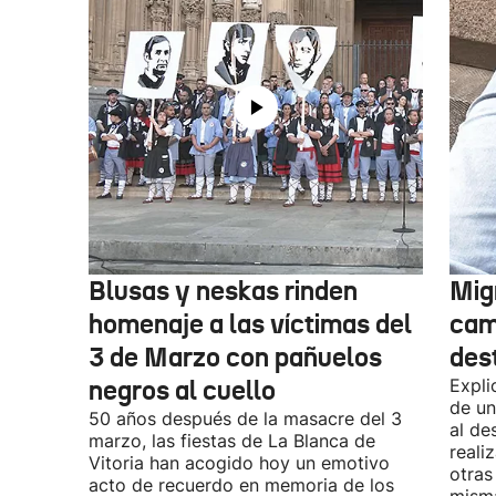
Blusas y neskas rinden
Mig
homenaje a las víctimas del
cam
3 de Marzo con pañuelos
des
negros al cuello
Expli
de un
50 años después de la masacre del 3
al de
marzo, las fiestas de La Blanca de
reali
Vitoria han acogido hoy un emotivo
otras
acto de recuerdo en memoria de los