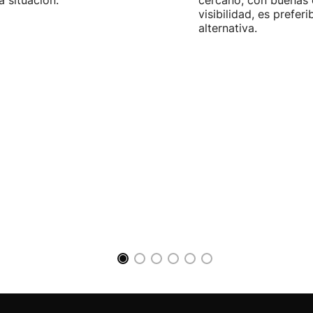
 situación.
cercano, con buenas 
visibilidad, es prefer
alternativa.