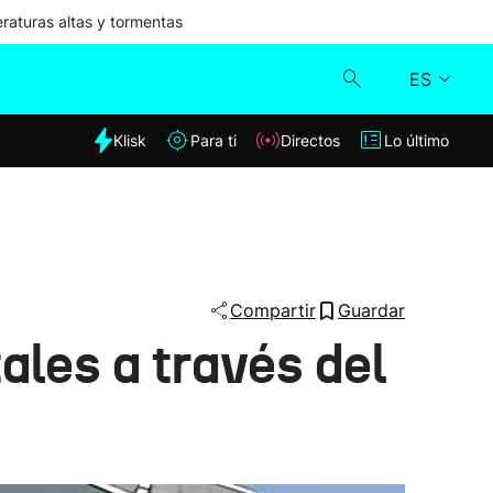
aturas altas y tormentas
ES
dia
Klisk
Para ti
Directos
Lo último
Klisk
Directos
Para ti
Compartir
Guardar
les a través del
Lo último