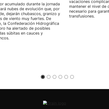
vacaciones complica
lor acumulado durante la jornada
mantener el nivel de
ará nubes de evolución que, por
necesario para garant
rde, dejarán chubascos, granizo y
transfusiones.
s de viento muy fuertes. De
, la Confederación Hidrográfica
bro ha alertado de posibles
das súbitas en cauces y
ncos.