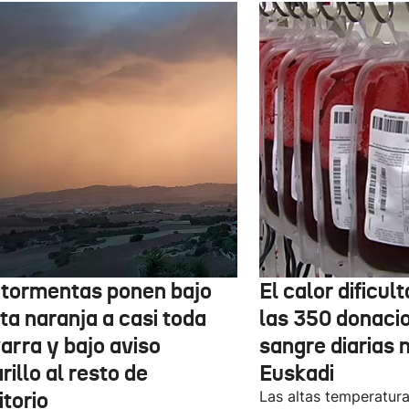
 tormentas ponen bajo
El calor dificul
ta naranja a casi toda
las 350 donaci
arra y bajo aviso
sangre diarias 
illo al resto de
Euskadi
itorio
Las altas temperatura