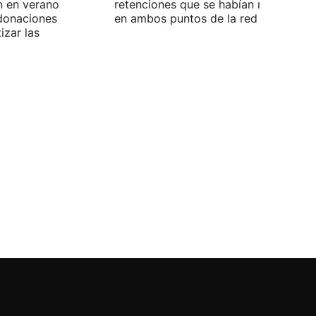
n en verano
retenciones que se habían registrado
 donaciones
en ambos puntos de la red viaria vas
izar las