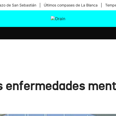
|
|
zo de San Sebastián
Últimos compases de La Blanca
Temper
tura
Ikusmiran
Egural
Salud
Tecnología
as enfermedades menta