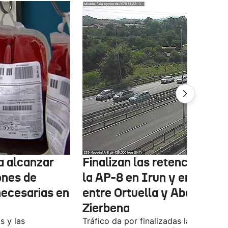
ta alcanzar
Finalizan las retenciones e
ones de
la AP-8 en Irun y en la A-8
necesarias en
entre Ortuella y Abanto-
Zierbena
s y las
Tráfico da por finalizadas las