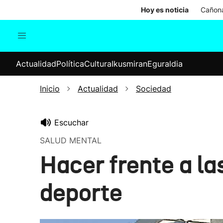
Hoy es noticia
Cañona
Actualidad
Política
Cul
Actualidad
Política
Cultura
Ikusmiran
Eguraldia
Sociedad
Elecciones
Economía
Inicio
Actualidad
Sociedad
Internacional
Escuchar
SALUD MENTAL
Hacer frente a l
deporte