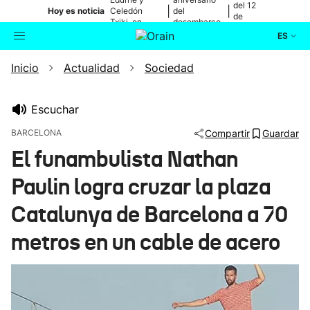
del 12
|
|
Hoy es noticia
Celedón
del
de
Txiki, en
desembarco
agosto
directo
de Elkano
ES
Inicio
Actualidad
Sociedad
Actualidad
Buscador
Política
Escuchar
BARCELONA
Compartir
Guardar
Cultura
El funambulista Nathan
Paulin logra cruzar la plaza
Ikusmiran
Catalunya de Barcelona a 70
Eguraldia
metros en un cable de acero