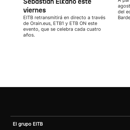
Sebastián Elkano este
A par
agost
viernes
del e
EITB retransmitirá en directo a través
Barde
de Orain.eus, ETB1 y ETB ON este
evento, que se celebra cada cuatro
años.
El grupo EITB