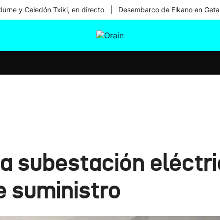
|
urne y Celedón Txiki, en directo
Desembarco de Elkano en Geta
tura
Ikusmiran
Egural
Salud
Tecnología
a subestación eléctri
e suministro