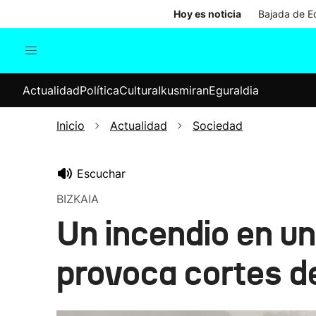
Hoy es noticia
Bajada de Ed
Actualidad
Política
Cul
Actualidad
Política
Cultura
Ikusmiran
Eguraldia
Sociedad
Elecciones
Economía
Inicio
Actualidad
Sociedad
Internacional
Escuchar
BIZKAIA
Un incendio en un
provoca cortes d