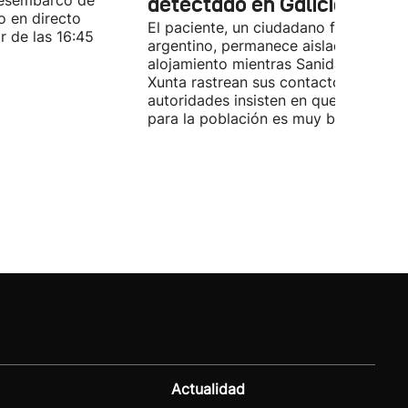
desembarco de
detectado en Galicia
o en directo
El paciente, un ciudadano franco-
r de las 16:45
argentino, permanece aislado en su
alojamiento mientras Sanidad y la
Xunta rastrean sus contactos. Las
autoridades insisten en que el riesgo
para la población es muy bajo.
Actualidad