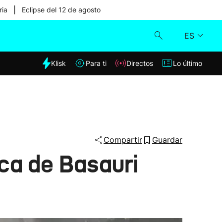
|
ria
Eclipse del 12 de agosto
ES
dia
Klisk
Para ti
Directos
Lo último
Klisk
Directos
Para ti
Compartir
Guardar
ca de Basauri
Lo último