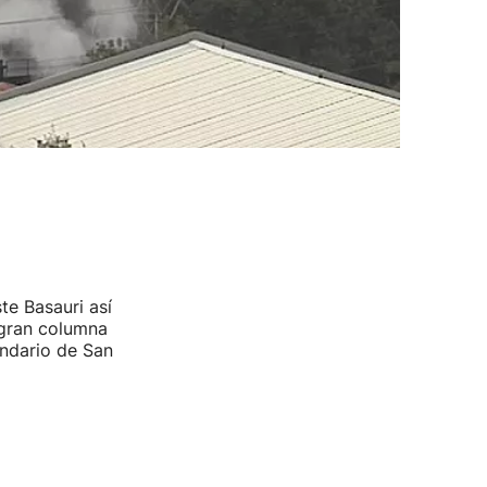
te Basauri así
 gran columna
indario de San