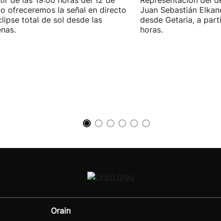
tir de las 19:00 horas del 12 de
Representación del 
o ofreceremos la señal en directo
Juan Sebastián Elkan
clipse total de sol desde las
desde Getaria, a parti
nas.
horas.
Orain