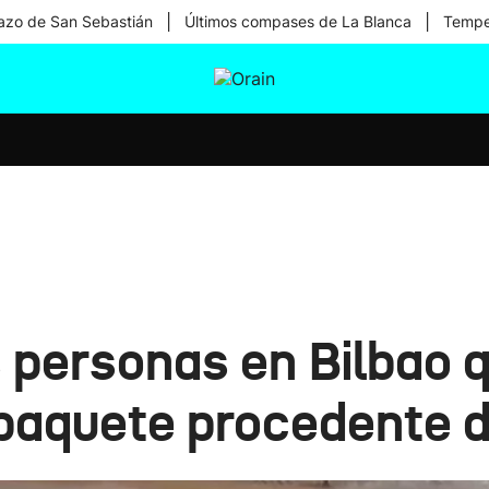
|
|
zo de San Sebastián
Últimos compases de La Blanca
Temper
tura
Ikusmiran
Egural
Salud
Tecnología
personas en Bilbao qu
paquete procedente d