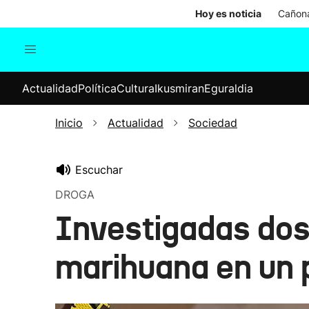
Hoy es noticia
Cañona
Actualidad
Política
Cul
Actualidad
Política
Cultura
Ikusmiran
Eguraldia
Sociedad
Elecciones
Economía
Inicio
Actualidad
Sociedad
Internacional
Escuchar
DROGA
Investigadas dos 
marihuana en un 