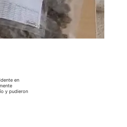
idente en
amente
ío y pudieron