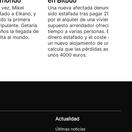
l mundo
en Bilbao
 vez, Mikel
Una nueva afectada denuncia haber
tado a Elkano, y
sido estafada tras pagar 2000 euros
ido la primera
por el alquiler de una vivienda que el
ipulante. Getaria
supuesto arrendador ofrecía al mism
ños la llegada de
tiempo a varias personas. Entre el
elta al mundo.
dinero estafado y el coste de encontr
un nuevo alojamiento de urgencia,
calcula que las pérdidas ascienden a
unos 4000 euros.
Actualidad
Últimas noticias