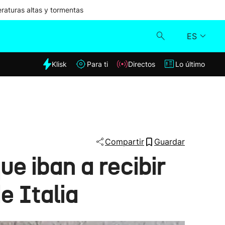
aturas altas y tormentas
ES
dia
Klisk
Para ti
Directos
Lo último
Klisk
Directos
Para ti
Compartir
Guardar
e iban a recibir
Lo último
e Italia