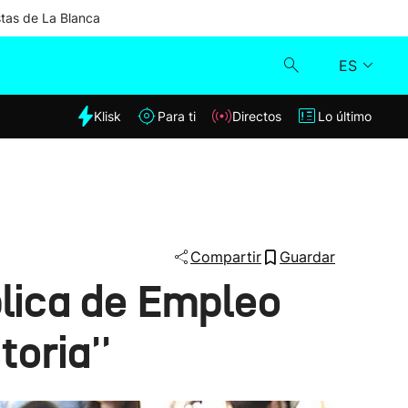
stas de La Blanca
ES
dia
Klisk
Para ti
Directos
Lo último
Klisk
Directos
Para ti
Compartir
Guardar
blica de Empleo
Lo último
oria''