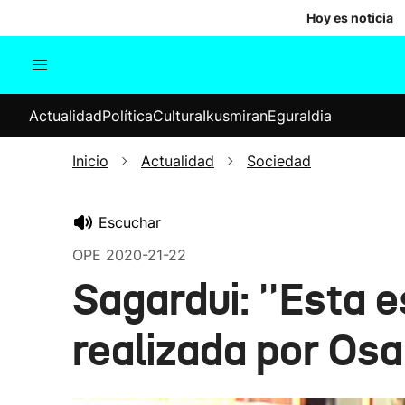
Hoy es noticia
Actualidad
Política
Cul
Actualidad
Política
Cultura
Ikusmiran
Eguraldia
Sociedad
Elecciones
Economía
Inicio
Actualidad
Sociedad
Internacional
Escuchar
OPE 2020-21-22
Sagardui: ''Esta 
realizada por Osak