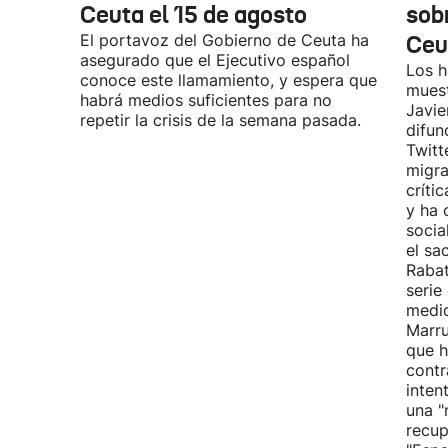
Ceuta el 15 de agosto
sobr
El portavoz del Gobierno de Ceuta ha
Ceu
asegurado que el Ejecutivo español
Los h
conoce este llamamiento, y espera que
muest
habrá medios suficientes para no
Javie
repetir la crisis de la semana pasada.
difun
Twitt
migra
críti
y ha 
socia
el sa
Rabat
serie
medid
Marru
que h
contr
inten
una "
recup