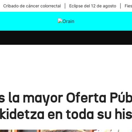
|
|
Cribado de cáncer colorrectal
Eclipse del 12 de agosto
Fie
tura
Ikusmiran
Egural
Salud
Tecnología
es la mayor Oferta Pú
idetza en toda su hist