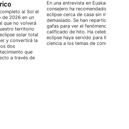
rico
En una entrevista en Euskadi Irratia, e
consejero ha recomendado ver el
completo al Sol el
eclipse cerca de casa sin moverse
o de 2026 en un
demasiado. Se han repartido miles d
l que no volverá
gafas para ver el fenómeno que ya h
estro territorio
calificado de hito. Ha celebrado que 
eclipse solar total
eclipse haya servido para llevar la
r y convertirá la
ciencia a los temas de conversación.
los dos
ntecimiento que
ecto a través de