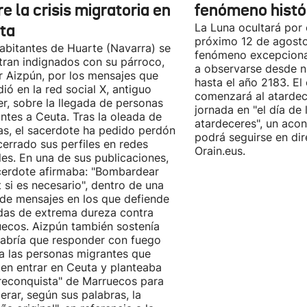
e la crisis migratoria en
fenómeno histó
ta
La Luna ocultará por 
próximo 12 de agost
abitantes de Huarte (Navarra) se
fenómeno excepciona
ran indignados con su párroco,
a observarse desde nu
r Aizpún, por los mensajes que
hasta el año 2183. El 
dió en la red social X, antiguo
comenzará al atardece
er, sobre la llegada de personas
jornada en "el día de 
ntes a Ceuta. Tras la oleada de
atardeceres", un aco
cas, el sacerdote ha pedido perdón
podrá seguirse en dir
cerrado sus perfiles en redes
Orain.eus.
les. En una de sus publicaciones,
cerdote afirmaba: "Bombardear
 si es necesario", dentro de una
 de mensajes en los que defiende
as de extrema dureza contra
ecos. Aizpún también sostenía
abría que responder con fuego
a las personas migrantes que
ten entrar en Ceuta y planteaba
reconquista" de Marruecos para
erar, según sus palabras, la