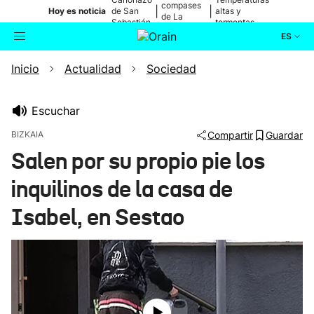
compases
|
|
Hoy es noticia
de San
altas y
de La
Sebastián
tormentas
Blanca
ES
Inicio
Actualidad
Sociedad
Actualidad
Buscador
Política
Escuchar
BIZKAIA
Compartir
Guardar
Cultura
Salen por su propio pie los
inquilinos de la casa de
Ikusmiran
Isabel, en Sestao
Eguraldia