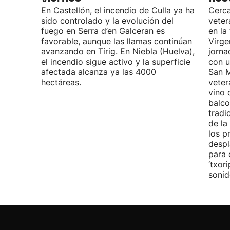
En Castellón, el incendio de Culla ya ha
Cerca
sido controlado y la evolución del
veter
fuego en Serra d’en Galceran es
en la
favorable, aunque las llamas continúan
Virge
avanzando en Tírig. En Niebla (Huelva),
jorna
el incendio sigue activo y la superficie
con u
afectada alcanza ya las 4000
San M
hectáreas.
veter
vino 
balco
tradi
de la
los p
despl
para 
‘txor
sonid