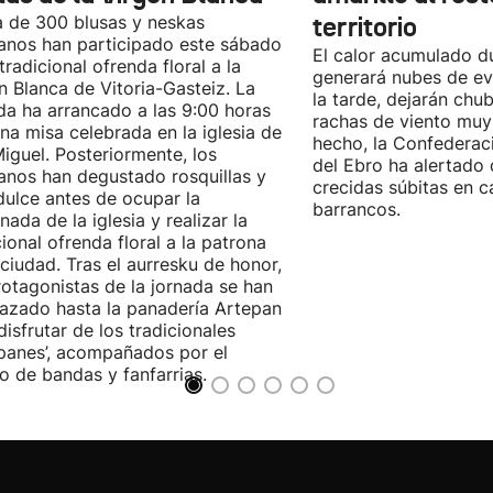
 de 300 blusas y neskas
territorio
anos han participado este sábado
El calor acumulado du
 tradicional ofrenda floral a la
generará nubes de ev
n Blanca de Vitoria-Gasteiz. La
la tarde, dejarán chu
da ha arrancado a las 9:00 horas
rachas de viento muy
na misa celebrada en la iglesia de
hecho, la Confederac
iguel. Posteriormente, los
del Ebro ha alertado 
anos han degustado rosquillas y
crecidas súbitas en c
dulce antes de ocupar la
barrancos.
nada de la iglesia y realizar la
cional ofrenda floral a la patrona
 ciudad. Tras el aurresku de honor,
rotagonistas de la jornada se han
azado hasta la panadería Artepan
disfrutar de los tradicionales
ipanes’, acompañados por el
o de bandas y fanfarrias.