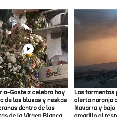
oria-Gasteiz celebra hoy
Las tormentas 
ía de los blusas y neskas
alerta naranja 
eranas dentro de las
Navarra y bajo 
tas de la Virgen Blanca
amarillo al rest