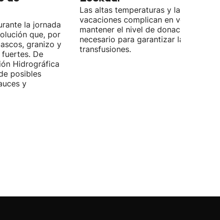
Las altas temperaturas y las
vacaciones complican en verano
rante la jornada
mantener el nivel de donaciones
olución que, por
necesario para garantizar las
bascos, granizo y
transfusiones.
 fuertes. De
ión Hidrográfica
de posibles
auces y