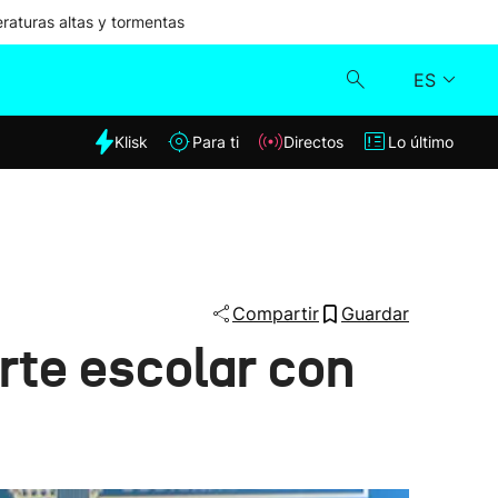
aturas altas y tormentas
ES
dia
Klisk
Para ti
Directos
Lo último
Klisk
Directos
Para ti
Compartir
Guardar
rte escolar con
Lo último