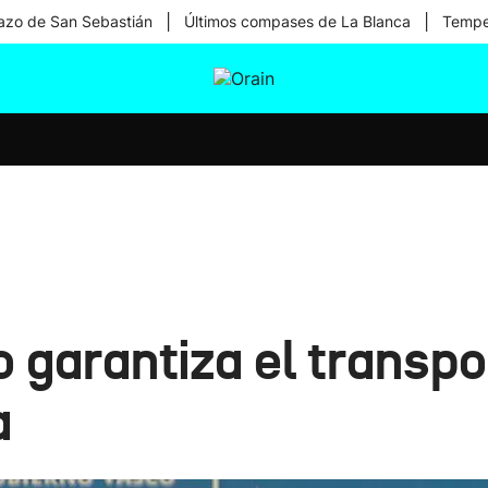
|
|
zo de San Sebastián
Últimos compases de La Blanca
Temper
tura
Ikusmiran
Egural
Salud
Tecnología
 garantiza el transpo
a