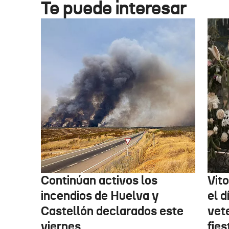
Te puede interesar
Continúan activos los
Vit
incendios de Huelva y
el d
Castellón declarados este
vet
viernes
fies