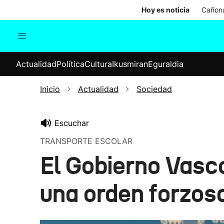
Hoy es noticia
Cañona
Actualidad
Política
Cul
Actualidad
Política
Cultura
Ikusmiran
Eguraldia
Sociedad
Elecciones
Economía
Inicio
Actualidad
Sociedad
Internacional
Escuchar
TRANSPORTE ESCOLAR
El Gobierno Vasco
una orden forzos