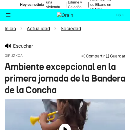
una
Edurne y
|
|
Hoy es noticia
de Elkano en
vivienda
Celedón
Getaria
de Bilbao
Txiki
ES
Inicio
Actualidad
Sociedad
Actualidad
Buscador
Política
Escuchar
GIPUZKOA
Compartir
Guardar
Cultura
Ambiente excepcional en la
primera jornada de la Bandera
Ikusmiran
de la Concha
Eguraldia