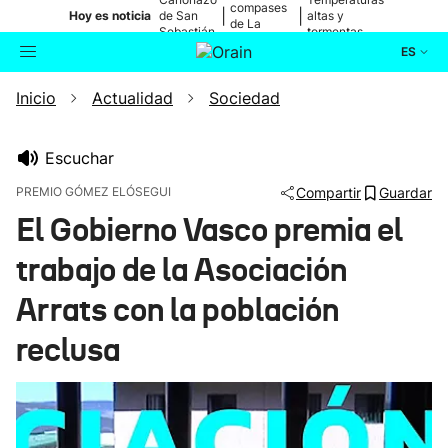
compases
|
|
Hoy es noticia
de San
altas y
de La
Sebastián
tormentas
Blanca
ES
Inicio
Actualidad
Sociedad
Actualidad
Buscador
Política
Escuchar
PREMIO GÓMEZ ELÓSEGUI
Compartir
Guardar
Cultura
El Gobierno Vasco premia el
trabajo de la Asociación
Ikusmiran
Arrats con la población
Eguraldia
reclusa