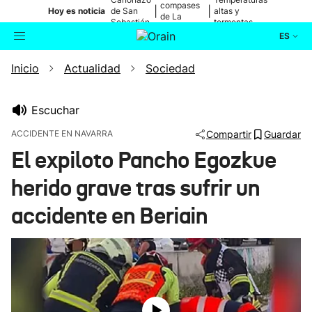
compases
|
|
Hoy es noticia
de San
altas y
de La
Sebastián
tormentas
Blanca
ES
Inicio
Actualidad
Sociedad
Actualidad
Buscador
Política
Escuchar
ACCIDENTE EN NAVARRA
Compartir
Guardar
Cultura
El expiloto Pancho Egozkue
herido grave tras sufrir un
Ikusmiran
accidente en Beriain
Eguraldia