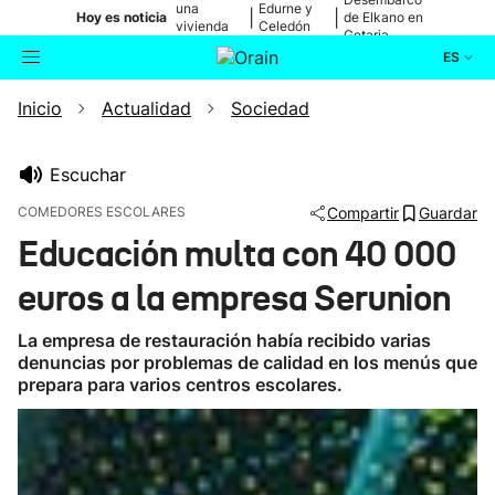
una
Edurne y
|
|
Hoy es noticia
de Elkano en
vivienda
Celedón
Getaria
de Bilbao
Txiki
ES
Inicio
Actualidad
Sociedad
Actualidad
Buscador
Política
Escuchar
COMEDORES ESCOLARES
Compartir
Guardar
Cultura
Educación multa con 40 000
euros a la empresa Serunion
Ikusmiran
La empresa de restauración había recibido varias
Eguraldia
denuncias por problemas de calidad en los menús que
prepara para varios centros escolares.