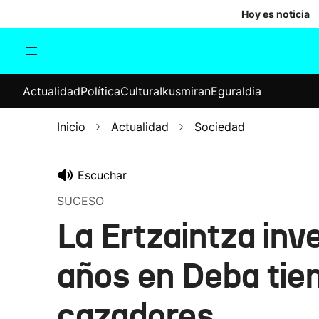
Hoy es noticia
Actualidad
Política
Cul
Actualidad
Política
Cultura
Ikusmiran
Eguraldia
Sociedad
Elecciones
Economía
Inicio
Actualidad
Sociedad
Internacional
Escuchar
SUCESO
La Ertzaintza inve
años en Deba tien
cazadores