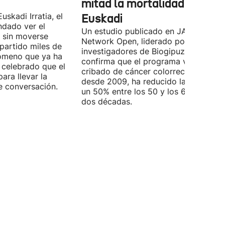
mitad la mortalidad en
uskadi Irratia, el
Euskadi
dado ver el
Un estudio publicado en JAMA
a sin moverse
Network Open, liderado por
partido miles de
investigadores de Biogipuzkoa y EHU
nómeno que ya ha
confirma que el programa vasco de
a celebrado que el
cribado de cáncer colorrectal, activo
ara llevar la
desde 2009, ha reducido la mortalid
e conversación.
un 50% entre los 50 y los 69 años en
dos décadas.