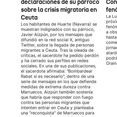
declaraciones de su párroco
Con
sobre la crisis migratoria en
fen
Ceuta
La Lu
próxi
Los habitantes de Huarte (Navarra) se
fenóm
muestran indignados con su párroco,
a obs
Javier Aizpún, por los mensajes que
hasta
difundió en la red social X, antiguo
comen
Twitter, sobre la llegada de personas
jorna
migrantes a Ceuta. Tras la oleada de
atard
críticas, el sacerdote ha pedido perdón
podrá
y ha cerrado sus perfiles en redes
Orain
sociales. En una de sus publicaciones,
el sacerdote afirmaba: "Bombardear
Rabat si es necesario", dentro de una
serie de mensajes en los que defiende
medidas de extrema dureza contra
Marruecos. Aizpún también sostenía
que habría que responder con fuego
contra las personas migrantes que
intenten entrar en Ceuta y planteaba
una "reconquista" de Marruecos para