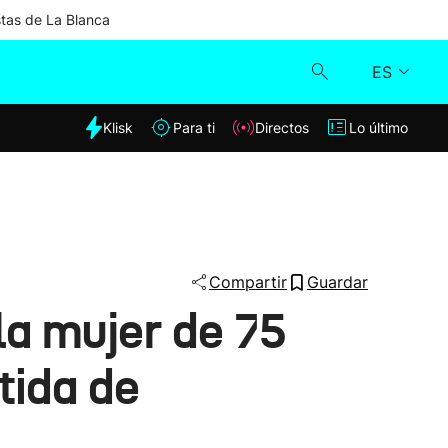
stas de La Blanca
ES
dia
Klisk
Para ti
Directos
Lo último
Klisk
Directos
Para ti
Compartir
Guardar
 la mujer de 75
Lo último
tida de