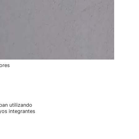
dores
ban utilizando
yos integrantes