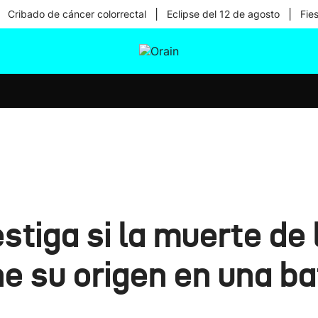
|
|
Cribado de cáncer colorrectal
Eclipse del 12 de agosto
Fie
tura
Ikusmiran
Egural
Salud
Tecnología
stiga si la muerte de
e su origen en una ba