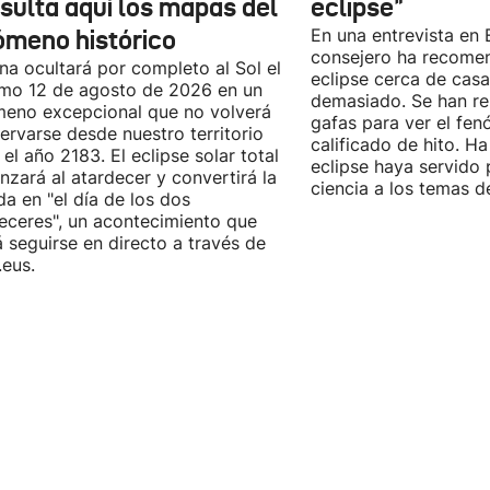
sulta aquí los mapas del
eclipse"
ómeno histórico
En una entrevista en E
consejero ha recomen
na ocultará por completo al Sol el
eclipse cerca de cas
mo 12 de agosto de 2026 en un
demasiado. Se han re
eno excepcional que no volverá
gafas para ver el fe
ervarse desde nuestro territorio
calificado de hito. H
 el año 2183. El eclipse solar total
eclipse haya servido p
zará al atardecer y convertirá la
ciencia a los temas d
da en "el día de los dos
eceres", un acontecimiento que
 seguirse en directo a través de
.eus.