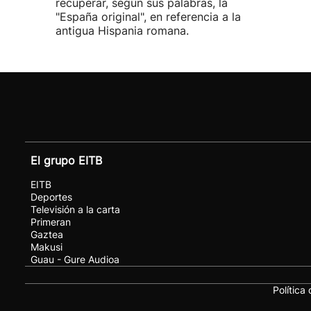
recuperar, según sus palabras, la
"España original", en referencia a la
antigua Hispania romana.
El grupo EITB
EITB
Deportes
Televisión a la carta
Primeran
Gaztea
Makusi
Guau - Gure Audioa
Política