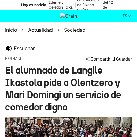
Edurne y
del 12
|
|
Hoy es noticia
de Elkano
Celedón Txiki,
de
en Getaria
en directo
agosto
ES
Inicio
Actualidad
Sociedad
Actualidad
Buscador
Política
Escuchar
HERNANI
Compartir
Guardar
Cultura
El alumnado de Langile
Ikastola pide a Olentzero y
Ikusmiran
Mari Domingi un servicio de
Eguraldia
comedor digno