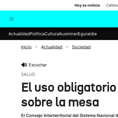
Hoy es noticia
Cañona
Actualidad
Política
Cul
Actualidad
Política
Cultura
Ikusmiran
Eguraldia
Sociedad
Elecciones
Economía
Inicio
Actualidad
Sociedad
Internacional
Escuchar
SALUD
El uso obligatorio
sobre la mesa
El Consejo Interterritorial del Sistema Naciona