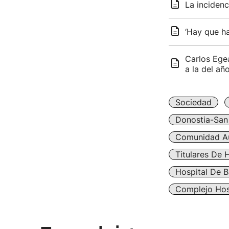
La incidenc
‘Hay que h
Carlos Egea
a la del añ
Sociedad
Donostia-San
Comunidad A
Titulares De 
Hospital De B
Complejo Hos