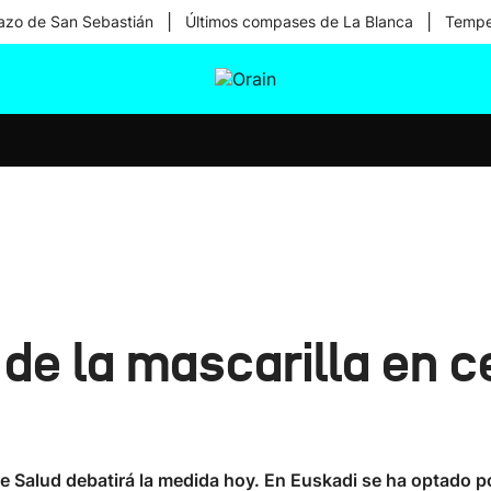
|
|
zo de San Sebastián
Últimos compases de La Blanca
Temper
tura
Ikusmiran
Egural
Salud
Tecnología
 de la mascarilla en c
l de Salud debatirá la medida hoy. En Euskadi se ha optado