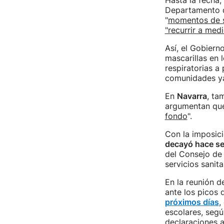
Hasta la fecha,
Departamento d
"
momentos de 
"recurrir a med
Así, el Gobiern
mascarillas en 
respiratorias a
comunidades ya
En
Navarra
, ta
argumentan que
fondo
".
Con la imposici
decayó hace se
del Consejo de 
servicios sanita
En la reunión d
ante los picos 
próximos días
,
escolares, segú
declaraciones a