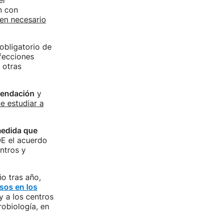
el
n con
en necesario
obligatorio de
nfecciones
 otras
endación
y
e estudiar a
edida que
OE el acuerdo
ntros y
o tras año,
sos en los
y a los centros
robiología, en