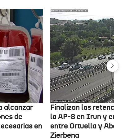
ta alcanzar
Finalizan las retenciones e
ones de
la AP-8 en Irun y en la A-8
necesarias en
entre Ortuella y Abanto-
Zierbena