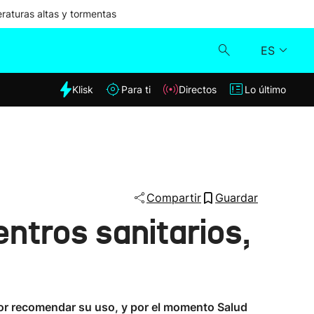
aturas altas y tormentas
ES
dia
Klisk
Para ti
Directos
Lo último
Klisk
Directos
Para ti
Compartir
Guardar
entros sanitarios,
Lo último
 por recomendar su uso, y por el momento Salud