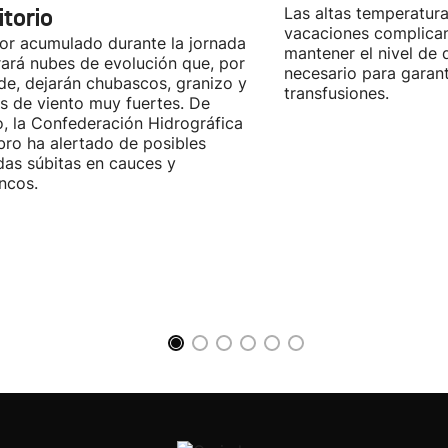
itorio
Las altas temperatura
vacaciones complica
lor acumulado durante la jornada
mantener el nivel de
ará nubes de evolución que, por
necesario para garant
rde, dejarán chubascos, granizo y
transfusiones.
s de viento muy fuertes. De
, la Confederación Hidrográfica
bro ha alertado de posibles
das súbitas en cauces y
ncos.