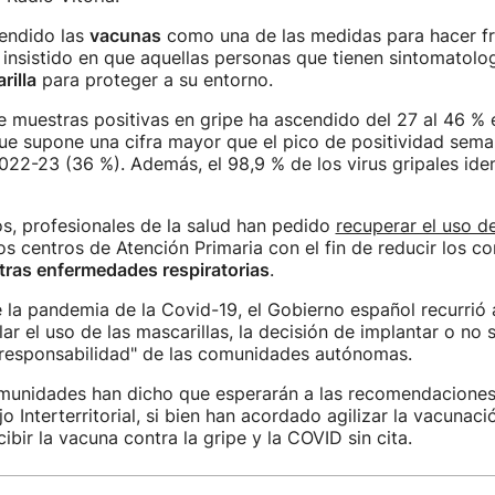
fendido las
vacunas
como una de las medidas para hacer fr
 insistido en que aquellas personas que tienen sintomatolo
rilla
para proteger a su entorno.
e muestras positivas en gripe ha ascendido del 27 al 46 %
ue supone una cifra mayor que el pico de positividad sema
22-23 (36 %). Además, el 98,9 % de los virus gripales ide
s, profesionales de la salud han pedido
recuperar el uso de
os centros de Atención Primaria con el fin de reducir los c
otras enfermedades respiratorias
.
la pandemia de la Covid-19, el Gobierno español recurrió 
lar el uso de las mascarillas, la decisión de implantar o no 
 "responsabilidad" de las comunidades autónomas.
omunidades han dicho que esperarán a las recomendacione
 Interterritorial, si bien han acordado agilizar la vacunació
ibir la vacuna contra la gripe y la COVID sin cita.