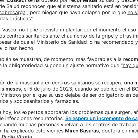
 en
Euskadi
se ha optado por
recomendar
su uso, y desde 
e Salud reconocen que el sistema sanitario está en tensió
sobrecarga
", pero niegan que haya colapso por lo que
no v
idas drásticas"
.
o Vasco, no tiene previsto implantar por el momento el uso 
los centros sanitarios ante el aumento de la gripe y otras i
 pesar de que el Ministerio de Sanidad lo ha recomendado y
 lo han hecho.
mbién se muestran, de momento, más favorables a la
recom
 la obligatoriedad supone un ajuste normativo que "
hay qu
ón de la mascarilla en centros sanitarios se recupera
una m
is meses
, el 5 de julio de 2023, cuando se publicó en el B
Ministros por el que su uso dejaba de ser obligatorio en ce
rios y sociosanitarios y farmacias.
e hoy, los expertos abordarán los problemas que surgen, añ
de infecciones respiratorias.
Se espera un incremento de ca
 cuando muchas personas vuelvan a los centros de trabajo 
n ha explicado este viernes
Miren Basaras
, doctora en mic
 Radio Vitoria.