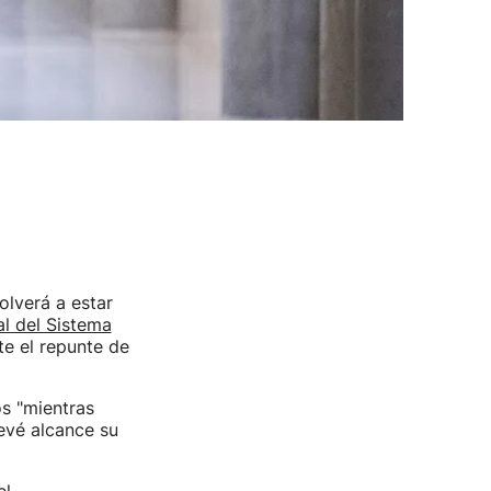
olverá a estar
al del Sistema
nte el repunte de
os "mientras
revé alcance su