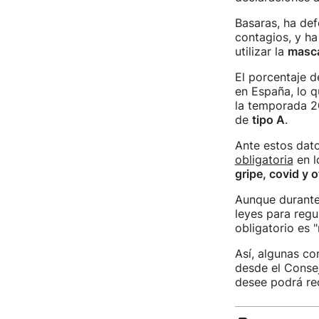
Basaras, ha de
contagios, y ha
utilizar la
masca
El porcentaje d
en España, lo q
la temporada 20
de
tipo A
.
Ante estos dato
obligatoria
en l
gripe, covid y 
Aunque durante 
leyes para regu
obligatorio es
Así, algunas c
desde el Consejo
desee podrá rec