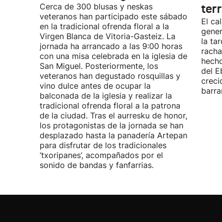
Cerca de 300 blusas y neskas
terr
veteranos han participado este sábado
El ca
en la tradicional ofrenda floral a la
gener
Virgen Blanca de Vitoria-Gasteiz. La
la ta
jornada ha arrancado a las 9:00 horas
racha
con una misa celebrada en la iglesia de
hecho
San Miguel. Posteriormente, los
del E
veteranos han degustado rosquillas y
creci
vino dulce antes de ocupar la
barra
balconada de la iglesia y realizar la
tradicional ofrenda floral a la patrona
de la ciudad. Tras el aurresku de honor,
los protagonistas de la jornada se han
desplazado hasta la panadería Artepan
para disfrutar de los tradicionales
‘txoripanes’, acompañados por el
sonido de bandas y fanfarrias.