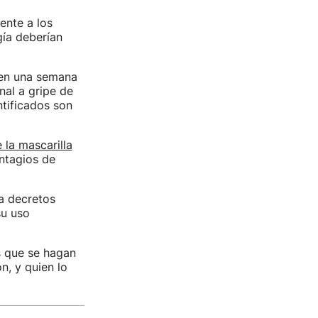
ente a los
gía deberían
 en una semana
nal a gripe de
ntificados son
 la mascarilla
ontagios de
a decretos
su uso
s que se hagan
n, y quien lo