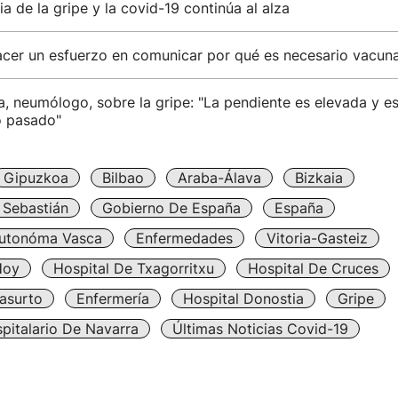
ia de la gripe y la covid-19 continúa al alza
acer un esfuerzo en comunicar por qué es necesario vacuna
, neumólogo, sobre la gripe: "La pendiente es elevada y e
o pasado"
Gipuzkoa
Bilbao
Araba-Álava
Bizkaia
 Sebastián
Gobierno De España
España
utonóma Vasca
Enfermedades
Vitoria-Gasteiz
Hoy
Hospital De Txagorritxu
Hospital De Cruces
asurto
Enfermería
Hospital Donostia
Gripe
pitalario De Navarra
Últimas Noticias Covid-19