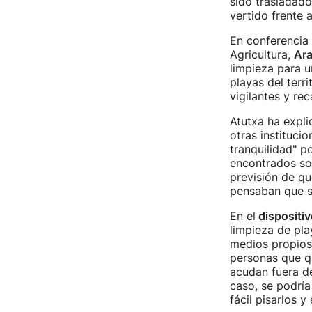
sido trasladado
vertido frente 
En conferencia 
Agricultura,
Ara
limpieza para u
playas del terr
vigilantes y re
Atutxa ha expli
otras instituci
tranquilidad" p
encontrados son
previsión de qu
pensaban que se
En el
dispositiv
limpieza de pla
medios propios 
personas que qu
acudan fuera d
caso, se podría
fácil pisarlos y