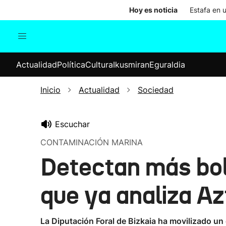
Hoy es noticia
Estafa en 
Actualidad
Política
Cul
Actualidad
Política
Cultura
Ikusmiran
Eguraldia
Sociedad
Elecciones
Economía
Inicio
Actualidad
Sociedad
Internacional
Escuchar
CONTAMINACIÓN MARINA
Detectan más bola
que ya analiza Az
La Diputación Foral de Bizkaia ha movilizado un 