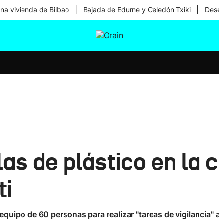
|
|
una vivienda de Bilbao
Bajada de Edurne y Celedón Txiki
Dese
tura
Ikusmiran
Egural
Salud
Tecnología
s de plástico en la c
ti
equipo de 60 personas para realizar "tareas de vigilancia" 