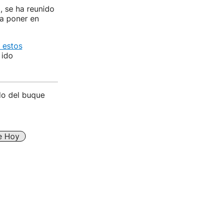
o
, se ha reunido
ra poner en
 estos
 ido
ido del buque
e Hoy