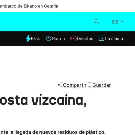
mbarco de Elkano en Getaria
ES
dia
Klisk
Para ti
Directos
Lo último
Klisk
Directos
Para ti
Compartir
Guardar
osta vízcaína,
Lo último
ante la llegada de nuevos residuos de plástico.