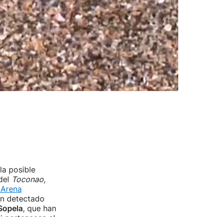
la posible
 del
Toconao,
 Arena
han detectado
Sopela
, que han