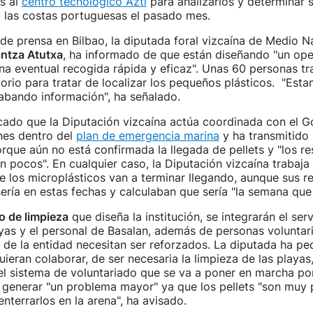
s al
centro tecnológico Azti
para analizarlos y determinar s
a las costas portuguesas el pasado mes.
de prensa en Bilbao, la diputada foral vizcaína de Medio Na
ntza Atutxa
, ha informado de que están diseñando "un ope
na eventual recogida rápida y eficaz". Unas 60 personas tr
itorio para tratar de localizar los pequeños plásticos. "Est
cabando información", ha señalado.
cado que la Diputación vizcaína actúa coordinada con el 
ones dentro del
plan de emergencia marina
y ha transmitido
orque aún no está confirmada la llegada de pellets y "los re
 pocos". En cualquier caso, la Diputación vizcaína trabaja 
e los microplásticos van a terminar llegando, aunque sus 
ría en estas fechas y calculaban que sería "la semana que 
o de limpieza
que diseña la institución, se integrarán el ser
yas y el personal de Basalan, además de personas voluntari
de la entidad necesitan ser reforzados. La diputada ha ped
ieran colaborar, de ser necesaria la limpieza de las playas
el sistema de voluntariado que se va a poner en marcha po
 generar "un problema mayor" ya que los pellets "son muy 
 enterrarlos en la arena", ha avisado.