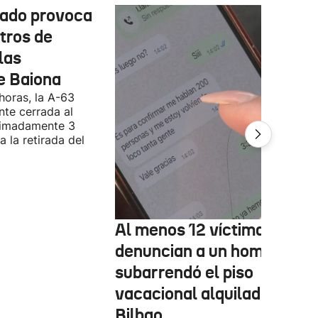
cado provoca
tros de
las
e Baiona
 horas, la A-63
te cerrada al
ximadamente 3
 la retirada del
Al menos 12 víctimas
denuncian a un hombre qu
subarrendó el piso
vacacional alquilado en
Bilbao