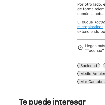
Por otro lado, 
de forma telemá
común la actual
El buque
Tocon
microplásticos
extendiendo por
Llegan más 
''Toconao''
Sociedad
Medio Ambie
Mar Cantábri
Te puede interesar