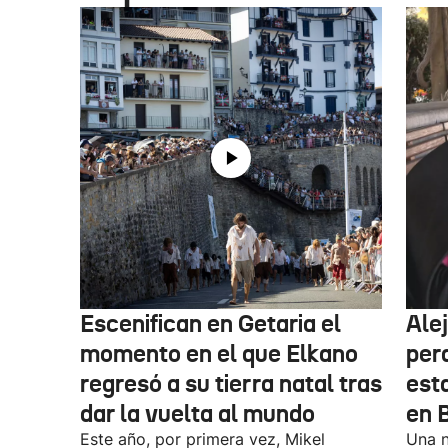
Escenifican en Getaria el
Ale
momento en el que Elkano
per
regresó a su tierra natal tras
esta
dar la vuelta al mundo
en 
Este año, por primera vez, Mikel
Una n