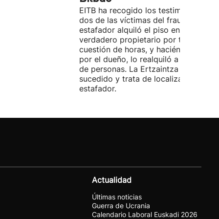
EITB ha recogido los testimonios de
dos de las víctimas del fraude. El
estafador alquiló el piso en Airbnb a 
verdadero propietario por tres días. 
cuestión de horas, y haciéndose pasa
por el dueño, lo realquiló a una doce
de personas. La Ertzaintza investiga 
sucedido y trata de localizar al
estafador.
Actualidad
Últimas noticias
Guerra de Ucrania
Calendario Laboral Euskadi 2026