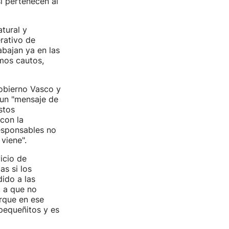
i pertenecen al
tural y
rativo de
abajan ya en las
amos cautos,
Gobierno Vasco y
 un "mensaje de
stos
con la
responsables no
viene".
vicio de
as si los
ido a las
, a que no
rque en ese
pequeñitos y es