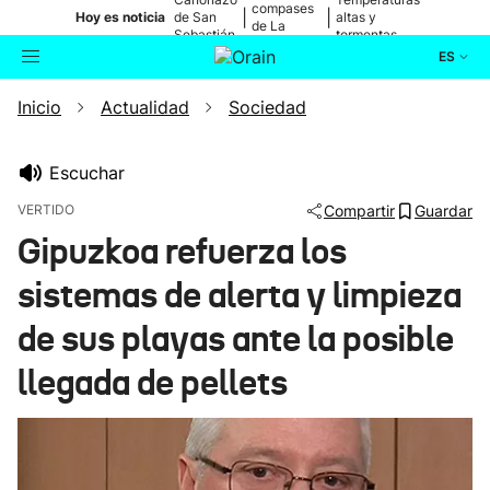
compases
|
|
Hoy es noticia
de San
altas y
de La
Sebastián
tormentas
Blanca
ES
Inicio
Actualidad
Sociedad
Actualidad
Buscador
Política
Escuchar
VERTIDO
Compartir
Guardar
Cultura
Gipuzkoa refuerza los
sistemas de alerta y limpieza
Ikusmiran
de sus playas ante la posible
Eguraldia
llegada de pellets