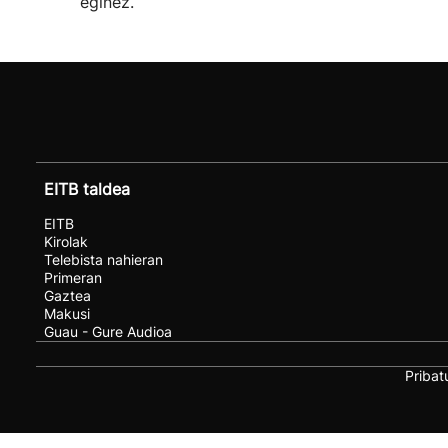
eginez.
EITB taldea
EITB
Kirolak
Telebista nahieran
Primeran
Gaztea
Makusi
Guau - Gure Audioa
Pribat