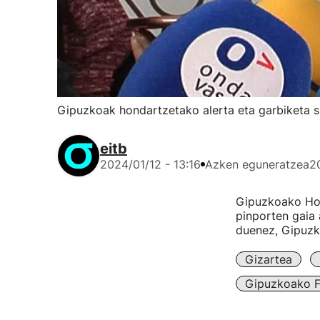
Gipuzkoak hondartzetako alerta eta garbiketa si
eitb
2024/01/12 - 13:16
Azken eguneratzea
2
Gipuzkoako Hon
pinporten gaia 
duenez, Gipuzk
Gizartea
Gipuzkoako F