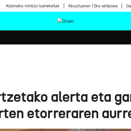
|
|
Koloneko minbizi baheketak
Abuztuaren 12ko eklipsea
Ga
tura
Ikusmiran
Egural
Osasuna
Teknologia
tzetako alerta eta ga
orten etorreraren aur