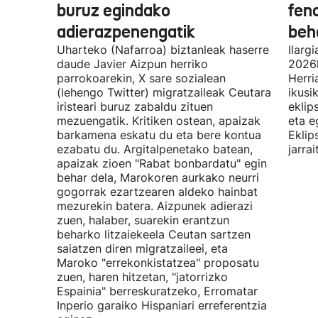
buruz egindako
fen
adierazpenengatik
beh
Uharteko (Nafarroa) biztanleak haserre
Ilarg
daude Javier Aizpun herriko
2026k
parrokoarekin, X sare sozialean
Herri
(lehengo Twitter) migratzaileak Ceutara
ikusi
iristeari buruz zabaldu zituen
eklip
mezuengatik. Kritiken ostean, apaizak
eta e
barkamena eskatu du eta bere kontua
Eklip
ezabatu du. Argitalpenetako batean,
jarra
apaizak zioen "Rabat bonbardatu" egin
behar dela, Marokoren aurkako neurri
gogorrak ezartzearen aldeko hainbat
mezurekin batera. Aizpunek adierazi
zuen, halaber, suarekin erantzun
beharko litzaiekeela Ceutan sartzen
saiatzen diren migratzaileei, eta
Maroko "errekonkistatzea" proposatu
zuen, haren hitzetan, "jatorrizko
Espainia" berreskuratzeko, Erromatar
Inperio garaiko Hispaniari erreferentzia