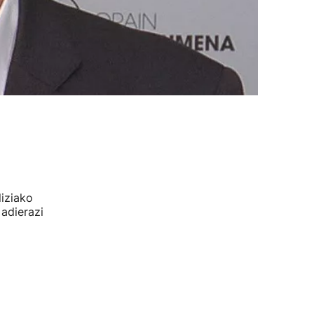
iziako
adierazi