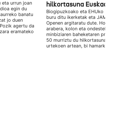
u eta urrun joan
hilkortasuna Euskadin
dioa egin du
Biogipuzkoako eta EHUko ikertzailea
taurreko banatu
buru ditu ikerketak eta JAMA Networ
zat jo duen
Openen argitaratu dute. Horren
Pozik agertu da
arabera, kolon eta ondesteko
lazara eramateko
minbiziaren baheketaren programak 
50 murriztu du hilkortasuna 50 eta 6
urtekoen artean, bi hamarkadatan.