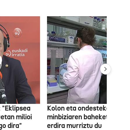
 "Eklipsea
Kolon eta ondesteko
etan milioi
minbiziaren baheketak
go dira"
erdira murriztu du