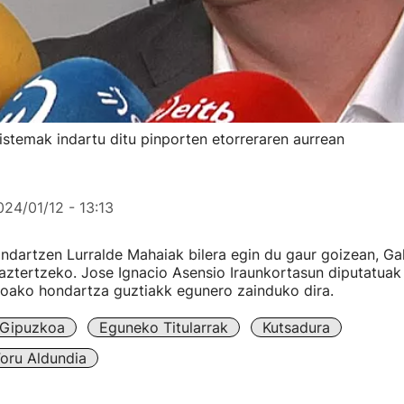
stemak indartu ditu pinporten etorreraren aurrean
024/01/12 - 13:13
dartzen Lurralde Mahaiak bilera egin du gaur goizean, Gal
aztertzeko. Jose Ignacio Asensio Iraunkortasun diputatuak 
oako hondartza guztiakk egunero zainduko dira.
Gipuzkoa
Eguneko Titularrak
Kutsadura
oru Aldundia