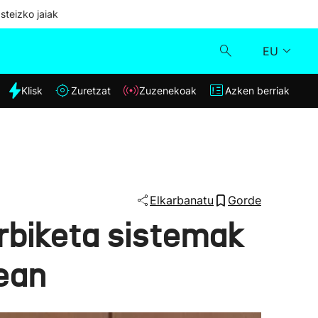
steizko jaiak
EU
dia
Klisk
Zuretzat
Zuzenekoak
Azken berriak
Klisk
Zuzenekoak
Zuretzat
Elkarbanatu
Gorde
rbiketa sistemak
Azken berriak
rean