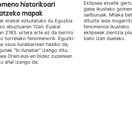
omeno historikoari
Eklipsea etxetik gert
gabe ikusteko gomen
atzeko mapak
sailburuak. Milaka be
iak erabat ezkutatuko du Eguzkia
dituzte iada mugarrit
o abuztuaren 12an: Euskal
fenomenoa ikusteko. 
an 2183. urtera arte ez da berriro
eklipseak zientzia p
ko horrelako fenomenorik. Eguzki-
balio izan duelako.
se osoa ilunabarrean hasiko da,
gunak "bi ilunabar" izango ditu.
sea Orain.eus-en bidez zuzenean
itu ahal izango da.