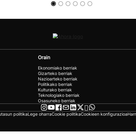
Orain
Ekonomiako berriak
Gizarteko berriak
Nazioarteko berriak
Politikako berriak
Kulturako berriak
Teknologiako berriak
Osasuneko berriak
utasun politika
Lege oharra
Cookie politika
Cookieen konfigurazioa
Har