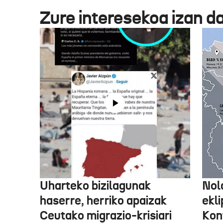
Zure interesekoa izan d
Uharteko bizilagunak
Nol
haserre, herriko apaizak
ekli
Ceutako migrazio-krisiari
Kon