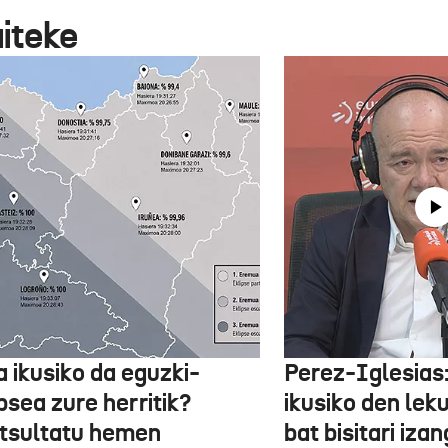
aiteke
a ikusiko da eguzki-
Perez-Iglesias:
psea zure herritik?
ikusiko den leku
tsultatu hemen
bat bisitari izan