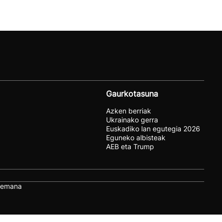
Gaurkotasuna
Azken berriak
Ukrainako gerra
Euskadiko lan egutegia 2026
Eguneko albisteak
AEB eta Trump
remana