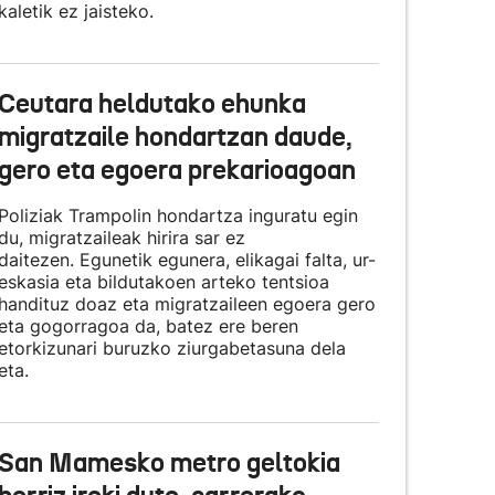
kaletik ez jaisteko.
Ceutara heldutako ehunka
migratzaile hondartzan daude,
gero eta egoera prekarioagoan
Poliziak Trampolin hondartza inguratu egin
du, migratzaileak hirira sar ez
daitezen. Egunetik egunera, elikagai falta, ur-
eskasia eta bildutakoen arteko tentsioa
handituz doaz eta migratzaileen egoera gero
eta gogorragoa da, batez ere beren
etorkizunari buruzko ziurgabetasuna dela
eta.
San Mamesko metro geltokia