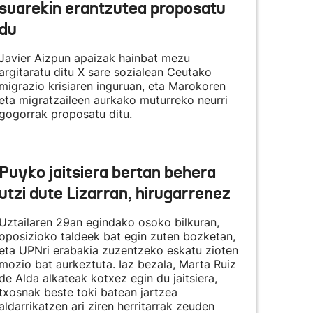
suarekin erantzutea proposatu
du
Javier Aizpun apaizak hainbat mezu
argitaratu ditu X sare sozialean Ceutako
migrazio krisiaren inguruan, eta Marokoren
eta migratzaileen aurkako muturreko neurri
gogorrak proposatu ditu.
Puyko jaitsiera bertan behera
utzi dute Lizarran, hirugarrenez
Uztailaren 29an egindako osoko bilkuran,
oposizioko taldeek bat egin zuten bozketan,
eta UPNri erabakia zuzentzeko eskatu zioten
mozio bat aurkeztuta. Iaz bezala, Marta Ruiz
de Alda alkateak kotxez egin du jaitsiera,
txosnak beste toki batean jartzea
aldarrikatzen ari ziren herritarrak zeuden