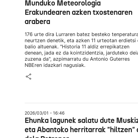
Munduko Meteorologia
Erakundearen azken txostenaren
arabera
176 urte dira Lurraren batez besteko tenperatur
neurtzen denetik, eta azken 11 urteotan erdietsi 
balio altuenak. "Historia 11 aldiz errepikatzen
denean, jada ez da kointzidentzia, jarduteko dei
zuzena da", azpimarratu du Antonio Guterres
NBEren idazkari nagusiak.
2026/03/01 - 16:46
Ehunka lagunek salatu dute Muski
eta Abantoko herritarrak "hiltzen" 