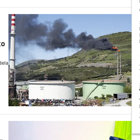
ko
dela