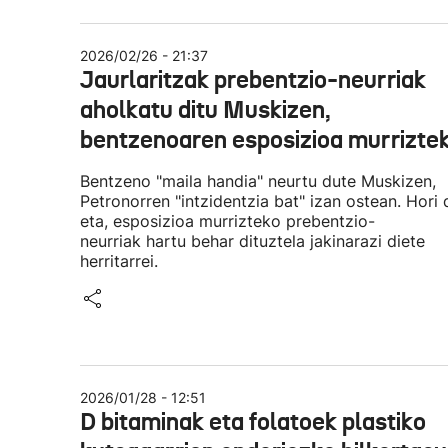
2026/02/26 - 21:37
Jaurlaritzak prebentzio-neurriak
aholkatu ditu Muskizen,
bentzenoaren esposizioa murrizte
Bentzeno "maila handia" neurtu dute Muskizen,
Petronorren "intzidentzia bat" izan ostean. Hori 
eta, esposizioa murrizteko prebentzio-
neurriak hartu behar dituztela jakinarazi diete
herritarrei.
2026/01/28 - 12:51
D bitaminak eta folatoek plastiko