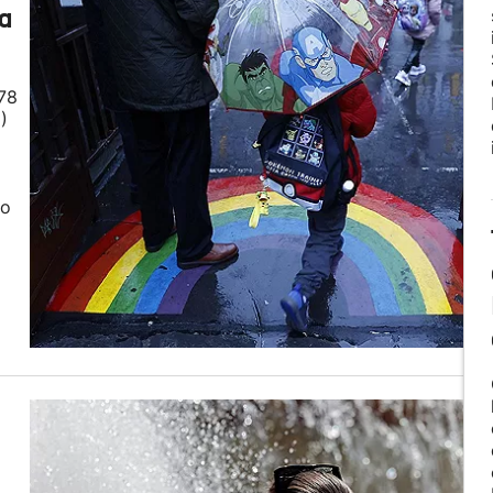
a
 78
)
ko