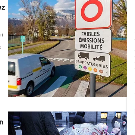
ez
ri
k
n