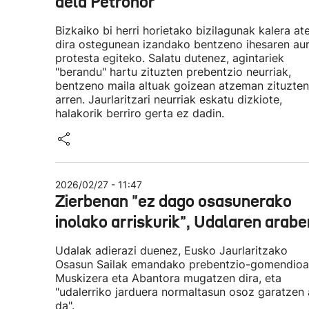
dela Petronor
Bizkaiko bi herri horietako bizilagunak kalera at
dira ostegunean izandako bentzeno ihesaren au
protesta egiteko. Salatu dutenez, agintariek
"berandu" hartu zituzten prebentzio neurriak,
bentzeno maila altuak goizean atzeman zituzten
arren. Jaurlaritzari neurriak eskatu dizkiote,
halakorik berriro gerta ez dadin.
2026/02/27 - 11:47
Zierbenan "ez dago osasunerako
inolako arriskurik", Udalaren arabe
Udalak adierazi duenez, Eusko Jaurlaritzako
Osasun Sailak emandako prebentzio-gomendio
Muskizera eta Abantora mugatzen dira, eta
"udalerriko jarduera normaltasun osoz garatzen 
da".