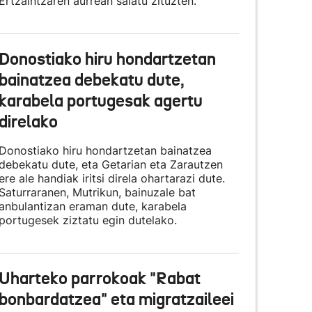
Ertzaintzaren aurrean salatu zituzten.
Donostiako hiru hondartzetan
bainatzea debekatu dute,
karabela portugesak agertu
direlako
Donostiako hiru hondartzetan bainatzea
debekatu dute, eta Getarian eta Zarautzen
ere ale handiak iritsi direla ohartarazi dute.
Saturraranen, Mutrikun, bainuzale bat
anbulantizan eraman dute, karabela
portugesek ziztatu egin dutelako.
Uharteko parrokoak "Rabat
bonbardatzea" eta migratzaileei