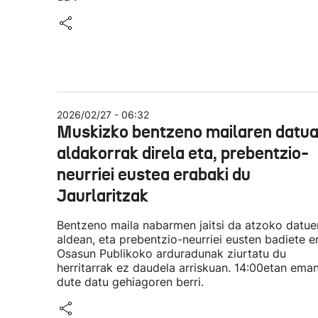
2026/02/27 - 06:32
Muskizko bentzeno mailaren datu
aldakorrak direla eta, prebentzio-
neurriei eustea erabaki du
Jaurlaritzak
Bentzeno maila nabarmen jaitsi da atzoko datue
aldean, eta prebentzio-neurriei eusten badiete er
Osasun Publikoko arduradunak ziurtatu du
herritarrak ez daudela arriskuan. 14:00etan ema
dute datu gehiagoren berri.