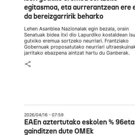
egitasmoa, eta aurrerantzean ere 
da bereizgarririk beharko
Lehen Asanblea Nazionalak egin bezala, orain
Senatuak bidea itxi dio Lapurdiko kostaldean isu
gutxiko eremua sortzeko neurriari. Frantziako
Gobernuak proposatutako neurriari ultraeskuina
jarritako ebazpena aintzat hartu du Ganberak.
2026/04/16 - 07:59
EAEn aztertutako eskolen % 96eta
gainditzen dute OMEk