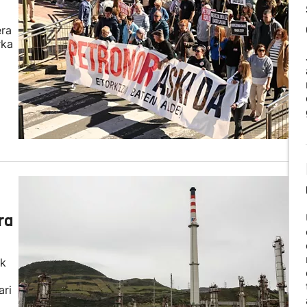
era
rka
ra
ak
ari