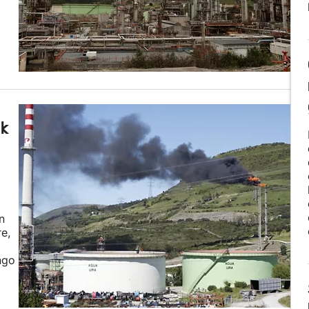
ak
n
e,
ngo