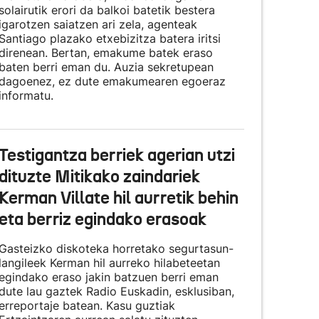
solairutik erori da balkoi batetik bestera
igarotzen saiatzen ari zela, agenteak
Santiago plazako etxebizitza batera iritsi
direnean. Bertan, emakume batek eraso
baten berri eman du. Auzia sekretupean
dagoenez, ez dute emakumearen egoeraz
informatu.
Testigantza berriek agerian utzi
dituzte Mitikako zaindariek
Kerman Villate hil aurretik behin
eta berriz egindako erasoak
Gasteizko diskoteka horretako segurtasun-
langileek Kerman hil aurreko hilabeteetan
egindako eraso jakin batzuen berri eman
dute lau gaztek Radio Euskadin, esklusiban,
erreportaje batean. Kasu guztiak