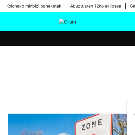
|
|
Koloneko minbizi baheketak
Abuztuaren 12ko eklipsea
Ga
tura
Ikusmiran
Egural
Osasuna
Teknologia