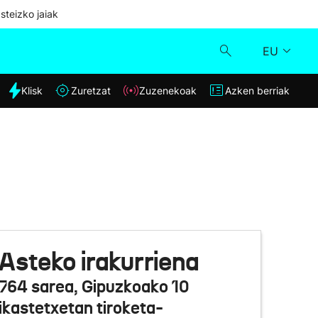
steizko jaiak
EU
dia
Klisk
Zuretzat
Zuzenekoak
Azken berriak
Klisk
Zuzenekoak
Zuretzat
Azken berriak
Asteko irakurriena
764 sarea, Gipuzkoako 10
ikastetxetan tiroketa-