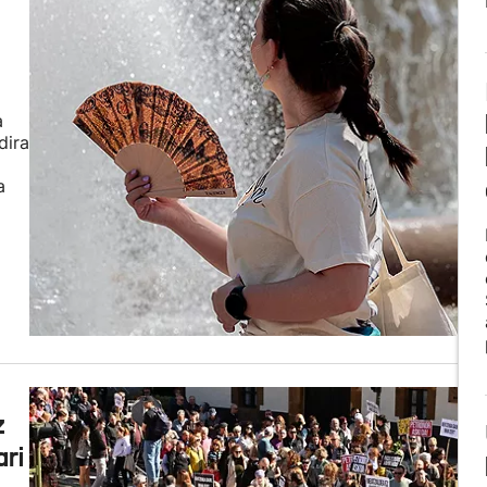
a
dira
a
z
ari