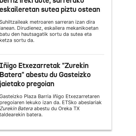
berriz ireki dute, sarrerako
eskaileretan sutea piztu ostean
Suhiltzaileak metroaren sarreran izan dira
lanean. Dirudienez, eskailera mekanikoetan
batu den hautsagatik sortu da sutea eta
ketza sortu da.
Iñigo Etxezarretak "Zurekin
Batera" abestu du Gasteizko
jaietako pregoian
Gasteizko Plaza Barria Iñigo Etxezarretaren
pregoiaren lekuko izan da. ETSko abeslariak
Zurekin Batera
abestu du Oreka TX
taldearekin batera.