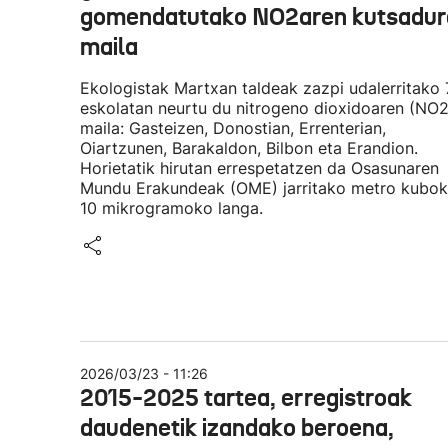
gomendatutako NO2aren kutsadur
maila
Ekologistak Martxan taldeak zazpi udalerritako
eskolatan neurtu du nitrogeno dioxidoaren (NO2
maila: Gasteizen, Donostian, Errenterian,
Oiartzunen, Barakaldon, Bilbon eta Erandion.
Horietatik hirutan errespetatzen da Osasunaren
Mundu Erakundeak (OME) jarritako metro kubo
10 mikrogramoko langa.
2026/03/23 - 11:26
2015-2025 tartea, erregistroak
daudenetik izandako beroena,