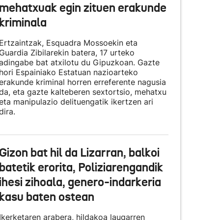
mehatxuak egin zituen erakunde
kriminala
Ertzaintzak, Esquadra Mossoekin eta
Guardia Zibilarekin batera, 17 urteko
adingabe bat atxilotu du Gipuzkoan. Gazte
hori Espainiako Estatuan nazioarteko
erakunde kriminal horren erreferente nagusia
da, eta gazte kalteberen sextortsio, mehatxu
eta manipulazio delituengatik ikertzen ari
dira.
Gizon bat hil da Lizarran, balkoi
batetik erorita, Poliziarengandik
ihesi zihoala, genero-indarkeria
kasu baten ostean
Ikerketaren arabera, hildakoa laugarren