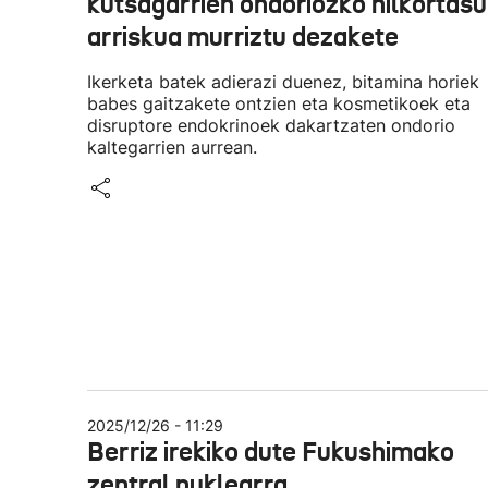
kutsagarrien ondoriozko hilkortas
arriskua murriztu dezakete
Ikerketa batek adierazi duenez, bitamina horiek
babes gaitzakete ontzien eta kosmetikoek eta
disruptore endokrinoek dakartzaten ondorio
kaltegarrien aurrean.
2025/12/26 - 11:29
Berriz irekiko dute Fukushimako
zentral nuklearra