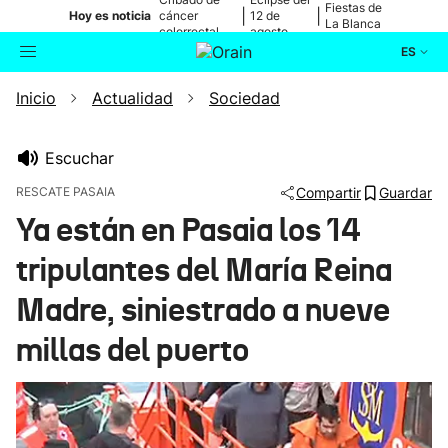
Fiestas de
|
|
Hoy es noticia
cáncer
12 de
La Blanca
colorrectal
agosto
ES
Inicio
Actualidad
Sociedad
Actualidad
Buscador
Política
Escuchar
RESCATE PASAIA
Compartir
Guardar
Cultura
Ya están en Pasaia los 14
tripulantes del María Reina
Ikusmiran
Madre, siniestrado a nueve
Eguraldia
millas del puerto