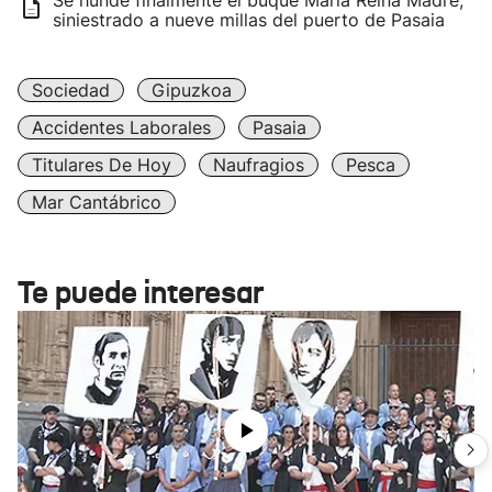
Se hunde finalmente el buque María Reina Madre,
siniestrado a nueve millas del puerto de Pasaia
Sociedad
Gipuzkoa
Accidentes Laborales
Pasaia
Titulares De Hoy
Naufragios
Pesca
Mar Cantábrico
Te puede interesar