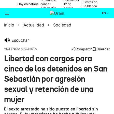
Fiestas de
|
|
Hoy es noticia
cáncer
12 de
La Blanca
colorrectal
agosto
ES
Inicio
Actualidad
Sociedad
Actualidad
Buscador
Política
Escuchar
VIOLENCIA MACHISTA
Compartir
Guardar
Cultura
Libertad con cargos para
cinco de los detenidos en San
Ikusmiran
Sebastián por agresión
Eguraldia
sexual y retención de una
mujer
El sexto arrestado ha sido puesto en libertad sin