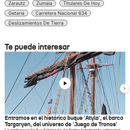
Zarautz
Zumaia
Titulares De Hoy
Getaria
Carretera Nacional 634
Deslizamientos De Tierra
Te puede interesar
Entramos en el histórico buque 'Atyla', el barco
Targaryen, del universo de 'Juego de Tronos'
La embarcación fue fabricada de forma totalmente artesanal