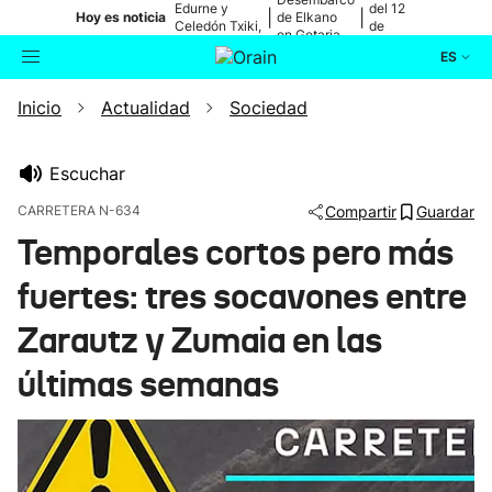
Edurne y
del 12
|
|
Hoy es noticia
de Elkano
Celedón Txiki,
de
en Getaria
en directo
agosto
ES
Inicio
Actualidad
Sociedad
Actualidad
Buscador
Política
Escuchar
CARRETERA N-634
Compartir
Guardar
Cultura
Temporales cortos pero más
fuertes: tres socavones entre
Ikusmiran
Zarautz y Zumaia en las
Eguraldia
últimas semanas