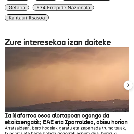
Getaria
634 Errepide Nazionala
Kantauri Itsasoa
Zure interesekoa izan daiteke
Ia Nafarroa osoa alertapean egongo da
ekaitzengatik; EAE eta Iparraldea, abisu horian
Arratsaldean, bero hodeiak garatu eta zaparrada trumoitsuak,
txingorra eta haize bolada gogorrak espero dira, bereziki