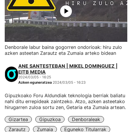
Denborale labur baina gogorren ondorioak: hiru zulo
azken asteetan Zarautz eta Zumaia arteko bidean
ANE SANTESTEBAN | MIKEL DOMINGUEZ |
EITB MEDIA
2024/03/05 - 16:25
Azken eguneratzea
2024/03/05 - 16:23
Gipuzkoako Foru Aldundiak teknologia berriak baliatu
nahi ditu errepideak zaintzeko. Atzo, azken asteetako
hirugarren zuloa sortu zen, Getaria eta Zumaia artean.
Gizartea
Gipuzkoa
Denboraleak
Zarautz
Zumaia
Eguneko Titularrak