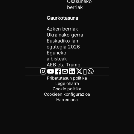
Osasuneko
berriak
Gaurkotasuna
Azken berriak
Ukrainako gerra
Euskadiko lan
egutegia 2026
Eguneko
albisteak
AEB eta Trump
Pribatutasun politika
Lege oharra
Cookie politika
Cookieen konfigurazioa
Harremana