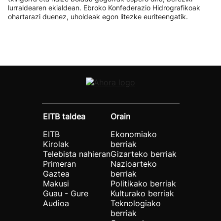
lurraldearen ekialdean. Ebroko Konfederazio Hidrografikoak
ohartarazi duenez, uholdeak egon litezke euriteengatik.
EITB taldea
Orain
EITB
Ekonomiako
Kirolak
berriak
Telebista nahieran
Gizarteko berriak
Primeran
Nazioarteko
Gaztea
berriak
Makusi
Politikako berriak
Guau - Gure
Kulturako berriak
Audioa
Teknologiako
berriak