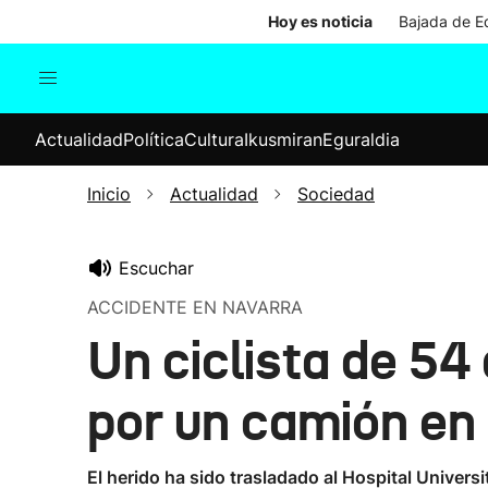
Hoy es noticia
Bajada de Ed
Actualidad
Política
Cul
Actualidad
Política
Cultura
Ikusmiran
Eguraldia
Sociedad
Elecciones
Economía
Inicio
Actualidad
Sociedad
Internacional
Escuchar
ACCIDENTE EN NAVARRA
Un ciclista de 54
por un camión en 
El herido ha sido trasladado al Hospital Univers