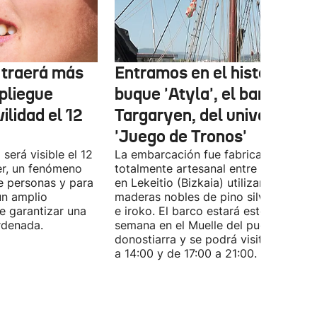
r traerá más
Entramos en el histórico
pliegue
buque 'Atyla', el barco
ilidad el 12
Targaryen, del universo de
'Juego de Tronos'
 será visible el 12
La embarcación fue fabricada de for
er, un fenómeno
totalmente artesanal entre 1980 y 19
e personas y para
en Lekeitio (Bizkaia) utilizando
un amplio
maderas nobles de pino silvestre, rob
de garantizar una
e iroko. El barco estará este fin de
rdenada.
semana en el Muelle del puerto
donostiarra y se podrá visitar de 11:0
a 14:00 y de 17:00 a 21:00.