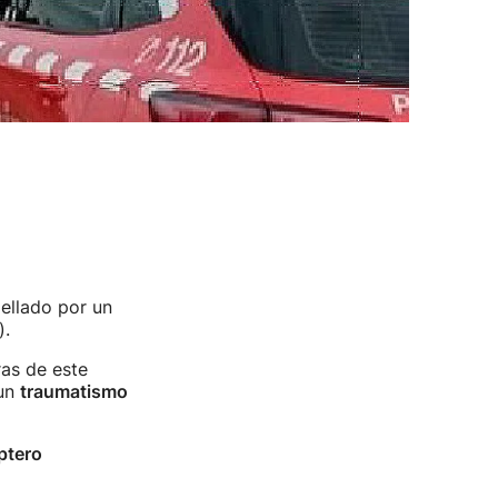
pellado por un
).
ras de este
 un
traumatismo
ptero