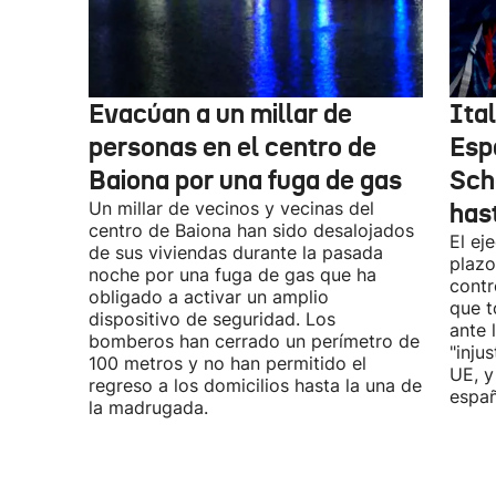
Evacúan a un millar de
Ital
personas en el centro de
Esp
Baiona por una fuga de gas
Sch
Un millar de vecinos y vecinas del
has
centro de Baiona han sido desalojados
El ej
de sus viviendas durante la pasada
plazo
noche por una fuga de gas que ha
contr
obligado a activar un amplio
que t
dispositivo de seguridad. Los
ante 
bomberos han cerrado un perímetro de
"inju
100 metros y no han permitido el
UE, y
regreso a los domicilios hasta la una de
españ
la madrugada.