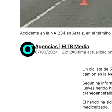
Accidente en la NA-234 en Artaiz, en el término 
Agencias | EITB Media
07/03/2024 - 22:12
Última actualizació
Un ciclista de 
camión en la
NA
Según ha inform
jueves herido h
craneoencefáli
El herido ha si
medicalizado.