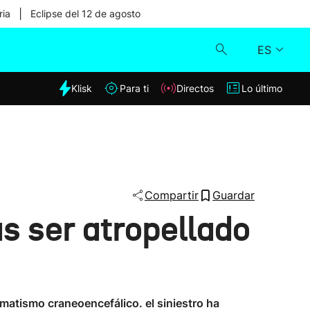
|
ria
Eclipse del 12 de agosto
ES
dia
Klisk
Para ti
Directos
Lo último
Klisk
Directos
Para ti
Compartir
Guardar
as ser atropellado
Lo último
umatismo craneoencefálico. el siniestro ha