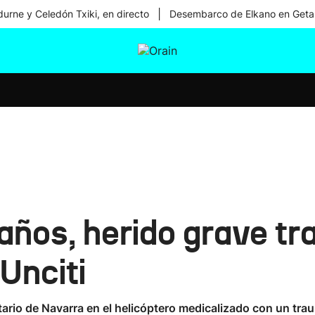
|
urne y Celedón Txiki, en directo
Desembarco de Elkano en Geta
tura
Ikusmiran
Egural
Salud
Tecnología
 años, herido grave tr
Unciti
itario de Navarra en el helicóptero medicalizado con un tra