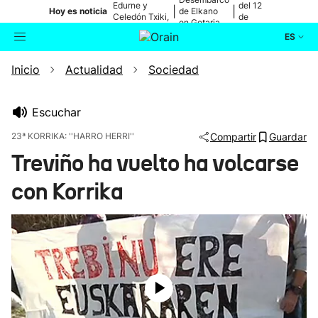
Edurne y
del 12
|
|
Hoy es noticia
de Elkano
Celedón Txiki,
de
en Getaria
en directo
agosto
ES
Inicio
Actualidad
Sociedad
Actualidad
Buscador
Política
Escuchar
23ª KORRIKA: ''HARRO HERRI''
Compartir
Guardar
Cultura
Treviño ha vuelto ha volcarse
con Korrika
Ikusmiran
Eguraldia