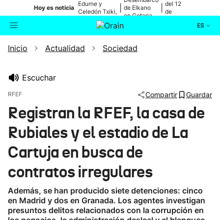
Edurne y
del 12
|
|
Hoy es noticia
de Elkano
Celedón Txiki,
de
en Getaria
en directo
agosto
ES
Inicio
Actualidad
Sociedad
Actualidad
Buscador
Política
Escuchar
RFEF
Compartir
Guardar
Cultura
Registran la RFEF, la casa de
Rubiales y el estadio de La
Ikusmiran
Cartuja en busca de
Eguraldia
contratos irregulares
Además, se han producido siete detenciones: cinco
en Madrid y dos en Granada. Los agentes investigan
presuntos delitos relacionados con la corrupción en