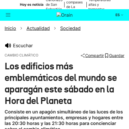
compases
|
|
Hoy es noticia
de San
altas y
de La
Sebastián
tormentas
Blanca
ES
Inicio
Actualidad
Sociedad
Actualidad
Buscador
Política
Escuchar
CAMBIO CLIMÁTICO
Compartir
Guardar
Cultura
Los edificios más
emblemáticos del mundo se
Ikusmiran
aparagán este sábado en la
Eguraldia
Hora del Planeta
Consiste en un apagón simultáneo de las luces de los
principales ayuntamientos, empresas y hogares entre
las 20:30 horas y las 21:30 horas para concienciar