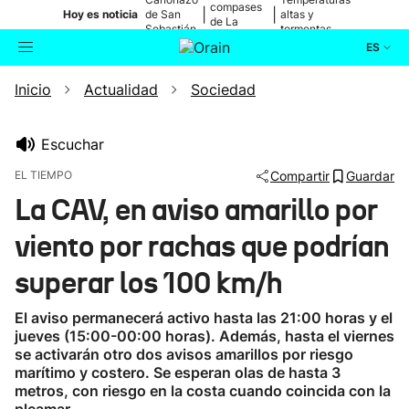
compases
|
|
Hoy es noticia
de San
altas y
de La
Sebastián
tormentas
Blanca
ES
Inicio
Actualidad
Sociedad
Actualidad
Buscador
Política
Escuchar
EL TIEMPO
Compartir
Guardar
Cultura
La CAV, en aviso amarillo por
viento por rachas que podrían
Ikusmiran
superar los 100 km/h
Eguraldia
El aviso permanecerá activo hasta las 21:00 horas y el
jueves (15:00-00:00 horas). Además, hasta el viernes
se activarán otro dos avisos amarillos por riesgo
marítimo y costero. Se esperan olas de hasta 3
metros, con riesgo en la costa cuando coincida con la