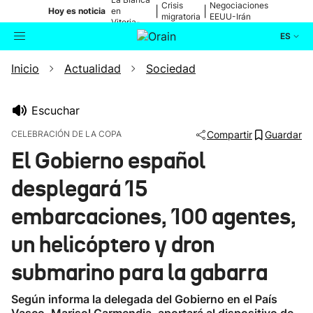
Crisis
Negociaciones
|
|
Hoy es noticia
en
migratoria
EEUU-Irán
Vitoria-
Gasteiz
ES
Inicio
Actualidad
Sociedad
Actualidad
Buscador
Política
Escuchar
CELEBRACIÓN DE LA COPA
Compartir
Guardar
Cultura
El Gobierno español
desplegará 15
Ikusmiran
embarcaciones, 100 agentes,
Eguraldia
un helicóptero y dron
submarino para la gabarra
Según informa la delegada del Gobierno en el País