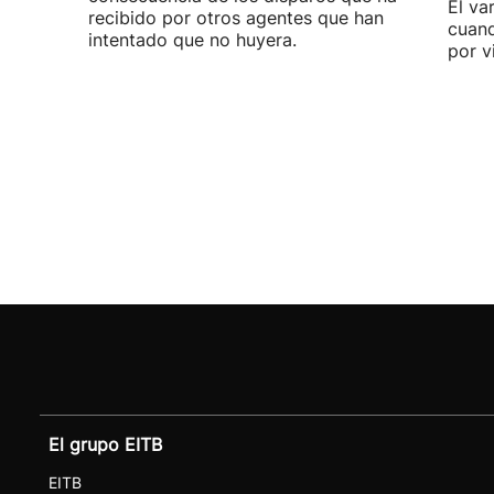
El va
recibido por otros agentes que han
cuand
intentado que no huyera.
por v
El grupo EITB
EITB