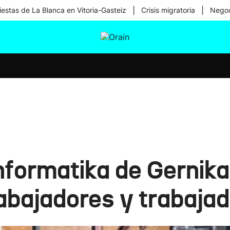
|
|
iestas de La Blanca en Vitoria-Gasteiz
Crisis migratoria
Negoc
tura
Ikusmiran
Egural
Salud
Tecnología
formatika de Gernika 
rabajadores y trabaja