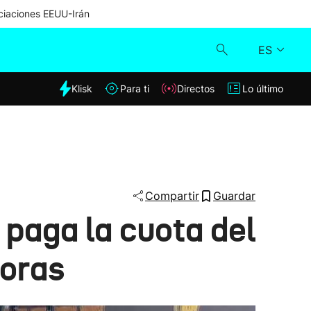
iaciones EEUU-Irán
ES
dia
Klisk
Para ti
Directos
Lo último
Klisk
Directos
Para ti
Compartir
Guardar
paga la cuota del
Lo último
doras