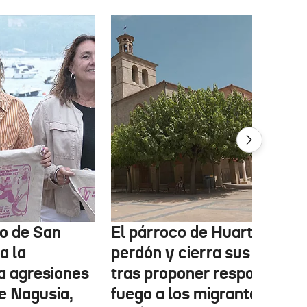
o de San
El párroco de Huarte pide
a la
perdón y cierra sus redes
a agresiones
tras proponer responder c
e Nagusia,
fuego a los migrantes