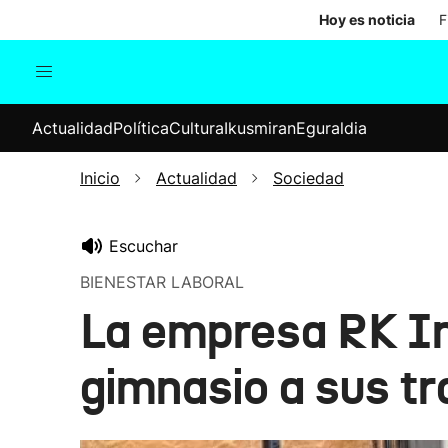
Hoy es noticia
F
Actualidad
Política
Cul
Actualidad
Política
Cultura
Ikusmiran
Eguraldia
Sociedad
Elecciones
Economía
Inicio
Actualidad
Sociedad
Internacional
Escuchar
BIENESTAR LABORAL
La empresa RK In
gimnasio a sus t