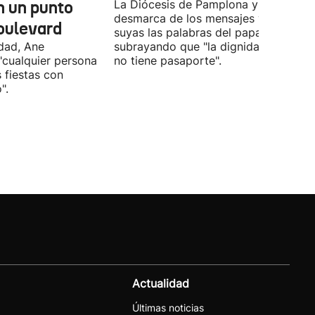
n un punto
La Diócesis de Pamplona y Tudela se
desmarca de los mensajes y hace
oulevard
suyas las palabras del papa
ldad, Ane
subrayando que "la dignidad humana
"cualquier persona
no tiene pasaporte".
s fiestas con
".
Actualidad
Últimas noticias