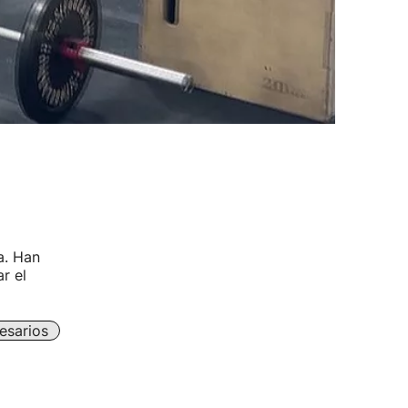
a. Han
r el
esarios