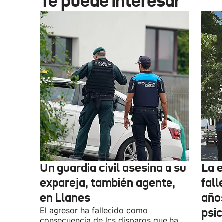
Te puede interesar
Un guardia civil asesina a su
La 
expareja, también agente,
fall
en Llanes
años
El agresor ha fallecido como
psi
consecuencia de los disparos que ha