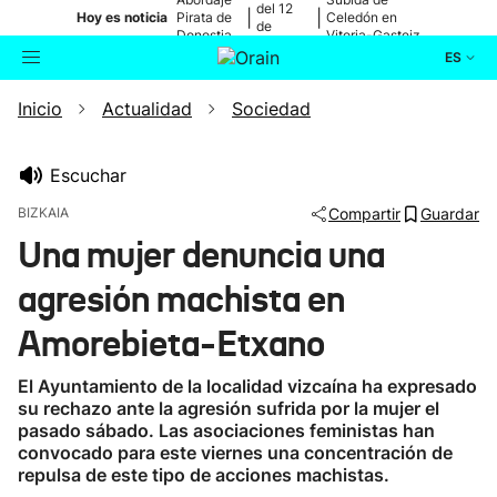
del 12
|
|
Hoy es noticia
Pirata de
Celedón en
de
Donostia
Vitoria-Gasteiz
agosto
ES
Inicio
Actualidad
Sociedad
Actualidad
Buscador
Política
Escuchar
BIZKAIA
Compartir
Guardar
Cultura
Una mujer denuncia una
agresión machista en
Ikusmiran
Amorebieta-Etxano
Eguraldia
El Ayuntamiento de la localidad vizcaína ha expresado
su rechazo ante la agresión sufrida por la mujer el
pasado sábado. Las asociaciones feministas han
convocado para este viernes una concentración de
repulsa de este tipo de acciones machistas.