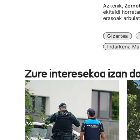
Azkenik,
Zornot
ekitaldi horret
erasoak arbuiat
Gizartea
Indarkeria Ma
Zure interesekoa izan d