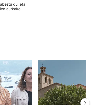
abestu du, eta
tien aurkako