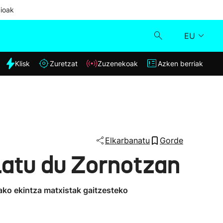
ioak
EU
dia
Klisk
Zuretzat
Zuzenekoak
Azken berriak
Klisk
Zuzenekoak
Zuretzat
Elkarbanatu
Gorde
atu du Zornotzan
Azken berriak
ako ekintza matxistak gaitzesteko