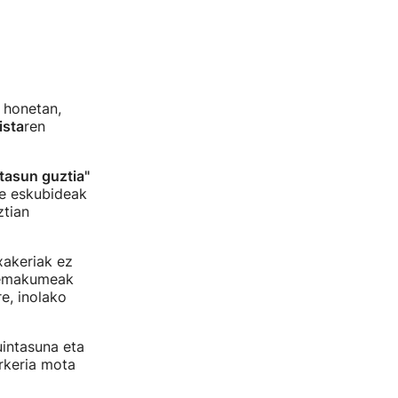
l honetan,
ista
ren
tasun guztia"
re eskubideak
ztian
xakeriak ez
, emakumeak
e, inolako
uintasuna eta
rkeria mota