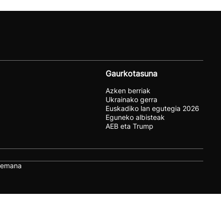
Gaurkotasuna
Azken berriak
Ukrainako gerra
Euskadiko lan egutegia 2026
Eguneko albisteak
AEB eta Trump
remana