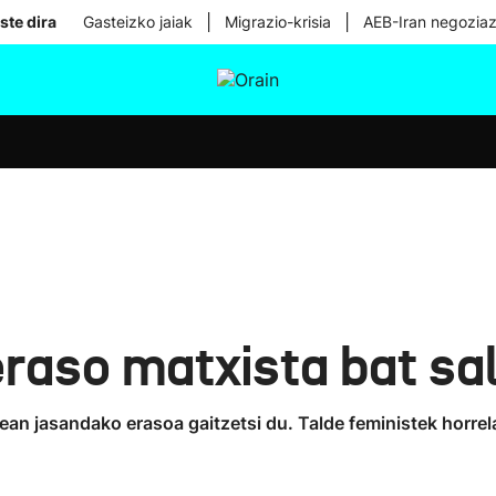
|
|
ste dira
Gasteizko jaiak
Migrazio-krisia
AEB-Iran negoziaz
tura
Ikusmiran
Egural
Osasuna
Teknologia
aso matxista bat sal
an jasandako erasoa gaitzetsi du. Talde feministek horrel