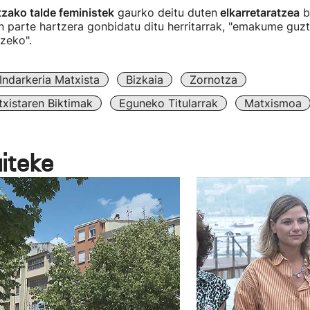
zako talde feministek
gaurko deitu duten
elkarretaratzea
b
an parte hartzera gonbidatu ditu herritarrak, "emakume guz
zeko".
Indarkeria Matxista
Bizkaia
Zornotza
txistaren Biktimak
Eguneko Titularrak
Matxismoa
aiteke