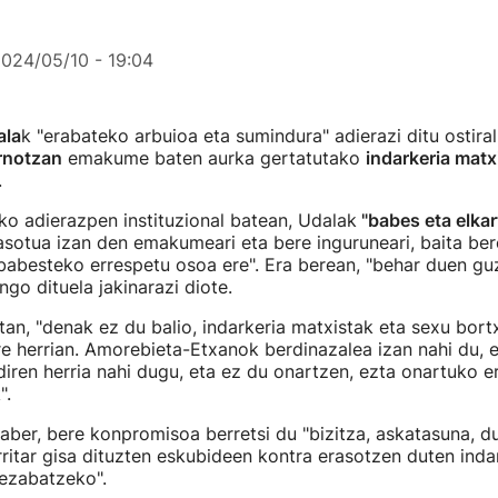
024/05/10 - 19:04
ala
k "erabateko arbuioa eta sumindura" adierazi ditu ostira
rnotzan
emakume baten aurka gertatutako
indarkeria matx
.
o adierazpen instituzional batean, Udalak
"babes eta elkar
rasotua izan den emakumeari eta bere inguruneari, baita be
 babesteko errespetu osoa ere". Era berean, "behar duen gu
ngo dituela jakinarazi diote.
an, "denak ez du balio, indarkeria matxistak eta sexu bort
ure herrian. Amorebieta-Etxanok berdinazalea izan nahi du
diren herria nahi dugu, eta ez du onartzen, ezta onartuko er
".
aber, bere konpromisoa berretsi du "bizitza, askatasuna, d
itar gisa dituzten eskubideen kontra erasotzen duten inda
 ezabatzeko".