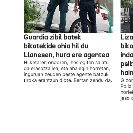
Guardia zibil batek
Liz
bikotekide ohia hil du
bik
Llanesen, hura ere agentea
inda
Hilketaren ondoren, ihes egiten saiatu
psik
da erasotzailea, eta ahalegin horretan,
hai
inguruan zeuden beste agente batzuk
tiroka erantzun diote. Bertan zendu da.
Gizon
Poliz
horie
jaso 