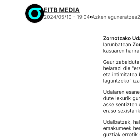
EITB MEDIA
2024/05/10 - 19:04
Azken eguneratzea
2
Zornotzako Ud
larunbatean
Zo
kasuaren harira
Gaur zabaldutak
helarazi die "e
eta intimitatea
laguntzeko" iza
Udalaren esanet
dute lekurik g
aske sentizten 
eraso sexistarik
Udalbatzak, hal
emakumeek herr
guztiak errotik