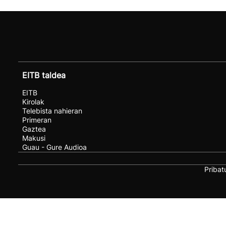
EITB taldea
EITB
Kirolak
Telebista nahieran
Primeran
Gaztea
Makusi
Guau - Gure Audioa
Pribat