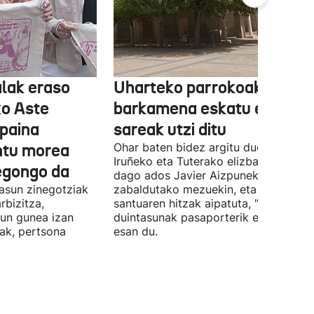
lak eraso
Uharteko parrokoak
ko Aste
barkamena eskatu eta
paina
sareak utzi ditu
untu morea
Ohar baten bidez argitu duenez,
Iruñeko eta Tuterako elizbarrutia ez
egongo da
dago ados Javier Aizpunek
asun zinegotziak
zabaldutako mezuekin, eta aita
rbizitza,
santuaren hitzak aipatuta, "giza
sun gunea izan
duintasunak pasaporterik ez" duela
ak, pertsona
esan du.