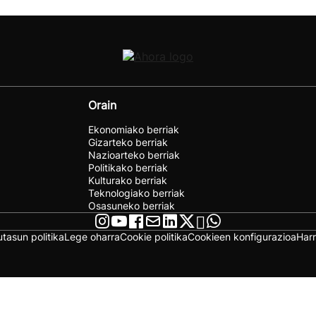
Orain
Ekonomiako berriak
Gizarteko berriak
Nazioarteko berriak
Politikako berriak
Kulturako berriak
Teknologiako berriak
Osasuneko berriak
utasun politika
Lege oharra
Cookie politika
Cookieen konfigurazioa
Har