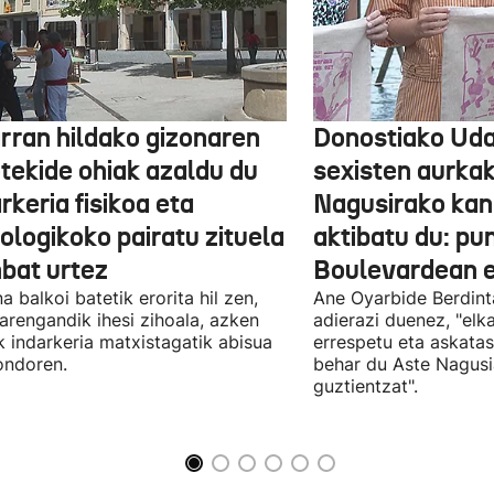
arran hildako gizonaren
Donostiako Uda
otekide ohiak azaldu du
sexisten aurka
rkeria fisikoa eta
Nagusirako kan
ologikoko pairatu zituela
aktibatu du: p
nbat urtez
Boulevardean 
a balkoi batetik erorita hil zen,
Ane Oyarbide Berdint
iarengandik ihesi zihoala, azken
adierazi duenez, "elka
k indarkeria matxistagatik abisua
errespetu eta askata
ondoren.
behar du Aste Nagusi
guztientzat".