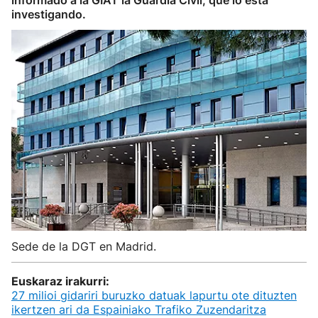
informado a la GIAT la Guardia Civil, que lo está
investigando.
Sede de la DGT en Madrid.
Euskaraz irakurri:
27 milioi gidariri buruzko datuak lapurtu ote dituzten
ikertzen ari da Espainiako Trafiko Zuzendaritza