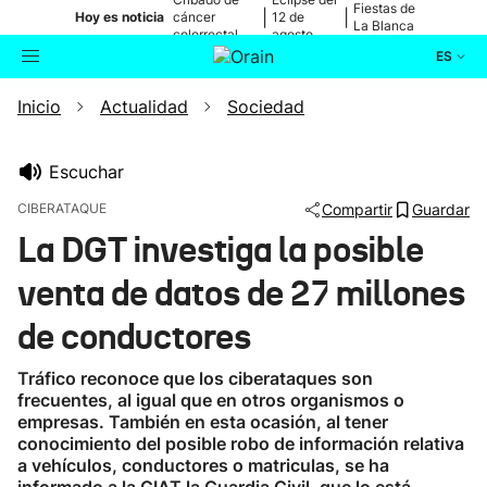
Fiestas de
|
|
Hoy es noticia
cáncer
12 de
La Blanca
colorrectal
agosto
ES
Inicio
Actualidad
Sociedad
Actualidad
Buscador
Política
Escuchar
CIBERATAQUE
Compartir
Guardar
Cultura
La DGT investiga la posible
venta de datos de 27 millones
Ikusmiran
de conductores
Eguraldia
Tráfico reconoce que los ciberataques son
frecuentes, al igual que en otros organismos o
empresas. También en esta ocasión, al tener
conocimiento del posible robo de información relativa
a vehículos, conductores o matriculas, se ha