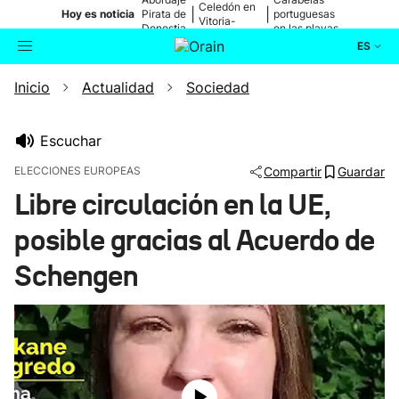
Celedón en
|
|
Hoy es noticia
Pirata de
portuguesas
Vitoria-
Donostia
en las playas
Gasteiz
ES
Inicio
Actualidad
Sociedad
Actualidad
Buscador
Política
Escuchar
ELECCIONES EUROPEAS
Compartir
Guardar
Cultura
Libre circulación en la UE,
posible gracias al Acuerdo de
Ikusmiran
Schengen
Eguraldia