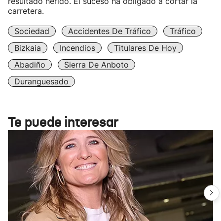
resultado herido. El suceso ha obligado a cortar la
carretera.
Sociedad
Accidentes De Tráfico
Tráfico
Bizkaia
Incendios
Titulares De Hoy
Abadiño
Sierra De Anboto
Duranguesado
Te puede interesar