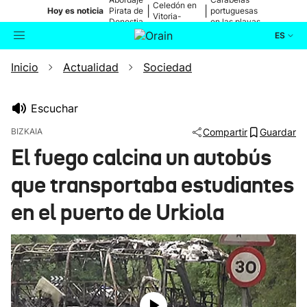
Celedón en
|
|
Hoy es noticia
Pirata de
portuguesas
Vitoria-
Donostia
en las playas
Gasteiz
ES
Inicio
Actualidad
Sociedad
Actualidad
Buscador
Política
Escuchar
BIZKAIA
Compartir
Guardar
Cultura
El fuego calcina un autobús
que transportaba estudiantes
Ikusmiran
en el puerto de Urkiola
Eguraldia