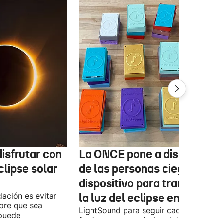
isfrutar con
La ONCE pone a disposició
clipse solar
de las personas ciegas un
dispositivo para transform
ación es evitar
la luz del eclipse en sonido
mpre que sea
LightSound para seguir cada fase del
 puede