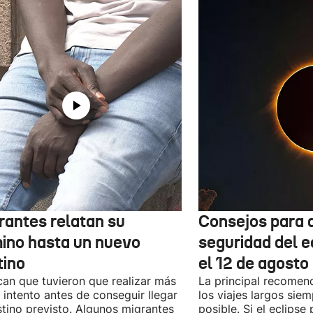
rantes relatan su
Consejos para d
ino hasta un nuevo
seguridad del e
tino
el 12 de agosto
can que tuvieron que realizar más
La principal recomend
 intento antes de conseguir llegar
los viajes largos sie
stino previsto. Algunos migrantes
posible. Si el eclipse