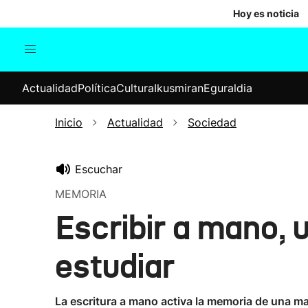
Hoy es noticia
Actualidad
Política
Cul
Actualidad
Política
Cultura
Ikusmiran
Eguraldia
Sociedad
Elecciones
Economía
Inicio
Actualidad
Sociedad
Internacional
Escuchar
MEMORIA
Escribir a mano, 
estudiar
La escritura a mano activa la memoria de una m