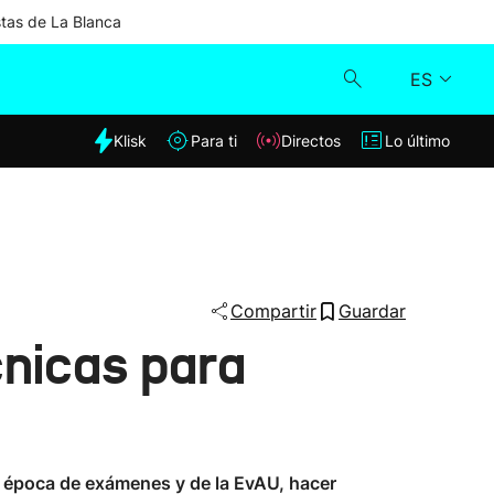
stas de La Blanca
ES
dia
Klisk
Para ti
Directos
Lo último
Klisk
Directos
Para ti
Compartir
Guardar
cnicas para
Lo último
a época de exámenes y de la EvAU, hacer