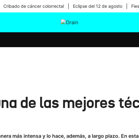
|
|
Cribado de cáncer colorrectal
Eclipse del 12 de agosto
Fie
tura
Ikusmiran
Egural
Salud
Tecnología
una de las mejores té
anera más intensa y lo hace, además, a largo plazo. En est