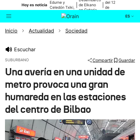
Edurne y
del 12
|
|
Hoy es noticia
de Elkano
Celedón Txiki,
de
en Getaria
en directo
agosto
ES
Inicio
Actualidad
Sociedad
Actualidad
Buscador
Política
Escuchar
SUBURBANO
Compartir
Guardar
Cultura
Una avería en una unidad de
metro provoca una gran
Ikusmiran
humareda en las estaciones
Eguraldia
del centro de Bilbao