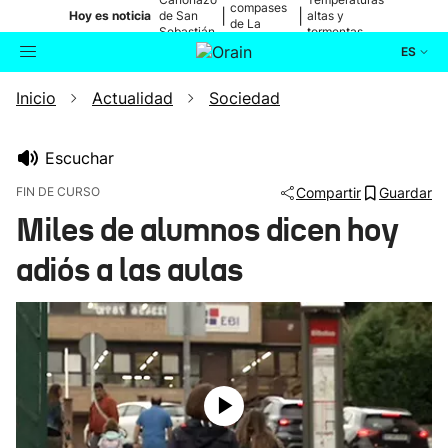
compases
|
|
Hoy es noticia
de San
altas y
de La
Sebastián
tormentas
Blanca
ES
Inicio
Actualidad
Sociedad
Actualidad
Buscador
Política
Escuchar
FIN DE CURSO
Compartir
Guardar
Cultura
Miles de alumnos dicen hoy
adiós a las aulas
Ikusmiran
Eguraldia