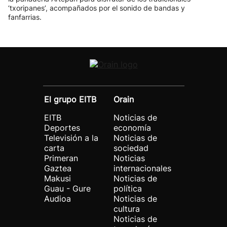
‘txoripanes’, acompañados por el sonido de bandas y
fanfarrias.
El grupo EITB
Orain
EITB
Noticias de
Deportes
economía
Televisión a la
Noticias de
carta
sociedad
Primeran
Noticias
Gaztea
internacionales
Makusi
Noticias de
Guau - Gure
política
Audioa
Noticias de
cultura
Noticias de