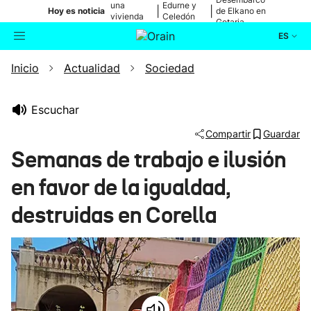
una
Edurne y
|
|
Hoy es noticia
de Elkano en
vivienda
Celedón
Getaria
de Bilbao
Txiki
ES
Inicio
Actualidad
Sociedad
Actualidad
Buscador
Política
Escuchar
Compartir
Guardar
Cultura
Semanas de trabajo e ilusión
en favor de la igualdad,
Ikusmiran
destruidas en Corella
Eguraldia