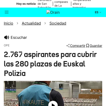
compases
|
|
Hoy es noticia
de San
altas y
de La
Sebastián
tormentas
Blanca
ES
Inicio
Actualidad
Sociedad
Actualidad
Buscador
Política
Escuchar
OPE
Compartir
Guardar
Cultura
2.767 aspirantes para cubrir
las 280 plazas de Euskal
Ikusmiran
Polizia
Eguraldia