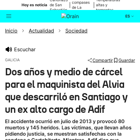
compases
|
|
Hoy es noticia
de San
altas y
de La
Sebastián
tormentas
Blanca
ES
Inicio
Actualidad
Sociedad
Actualidad
Buscador
Política
Escuchar
GALICIA
Compartir
Guardar
Cultura
Dos años y medio de cárcel
para el maquinista del Alvia
Ikusmiran
que descarriló en Santiago y
Eguraldia
un ex alto cargo de Adif
El accidente ocurrió en julio de 2013 y provocó 80
muertos y 145 heridos. Las víctimas, que llevan años
pidiendo justicia, se muestran satisfechas con la