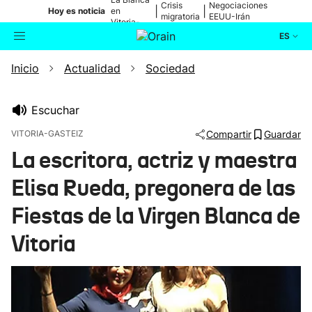
Crisis
Negociaciones
|
|
Hoy es noticia
en
migratoria
EEUU-Irán
Vitoria-
Gasteiz
ES
Inicio
Actualidad
Sociedad
Actualidad
Buscador
Política
Escuchar
VITORIA-GASTEIZ
Compartir
Guardar
Cultura
La escritora, actriz y maestra
Elisa Rueda, pregonera de las
Ikusmiran
Fiestas de la Virgen Blanca de
Eguraldia
Vitoria