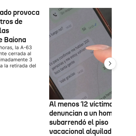
cado provoca
tros de
las
e Baiona
 horas, la A-63
te cerrada al
ximadamente 3
 la retirada del
Al menos 12 víctimas
denuncian a un hombre qu
subarrendó el piso
vacacional alquilado en