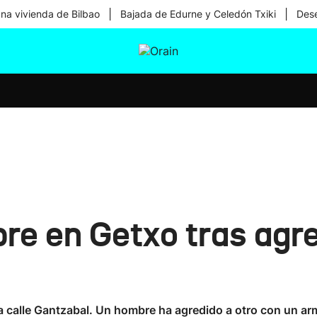
|
|
una vivienda de Bilbao
Bajada de Edurne y Celedón Txiki
Dese
tura
Ikusmiran
Egural
Salud
Tecnología
e en Getxo tras agre
la calle Gantzabal. Un hombre ha agredido a otro con un ar