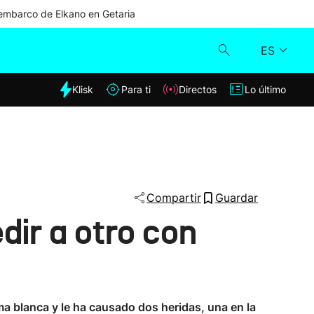
mbarco de Elkano en Getaria
ES
dia
Klisk
Para ti
Directos
Lo último
Klisk
Directos
Para ti
Compartir
Guardar
dir a otro con
Lo último
ma blanca y le ha causado dos heridas, una en la