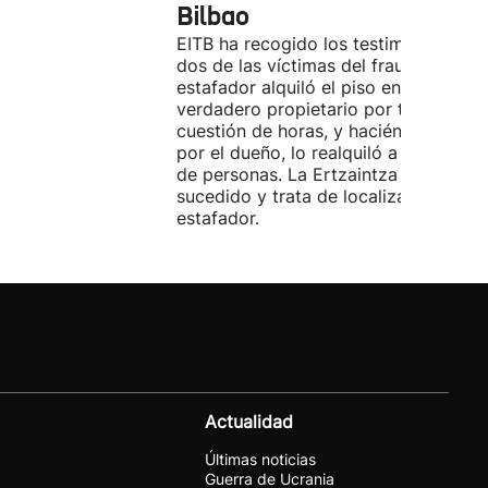
Bilbao
EITB ha recogido los testimonios de
dos de las víctimas del fraude. El
estafador alquiló el piso en Airbnb a 
verdadero propietario por tres días. 
cuestión de horas, y haciéndose pasa
por el dueño, lo realquiló a una doce
de personas. La Ertzaintza investiga 
sucedido y trata de localizar al
estafador.
Actualidad
Últimas noticias
Guerra de Ucrania