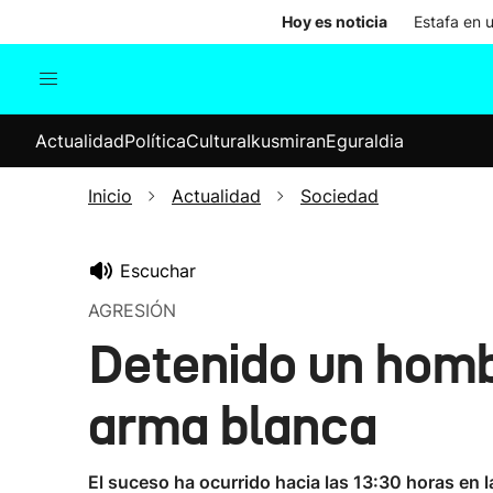
Hoy es noticia
Estafa en 
Actualidad
Política
Cul
Actualidad
Política
Cultura
Ikusmiran
Eguraldia
Sociedad
Elecciones
Economía
Inicio
Actualidad
Sociedad
Internacional
Escuchar
AGRESIÓN
Detenido un hombr
arma blanca
El suceso ha ocurrido hacia las 13:30 horas en 