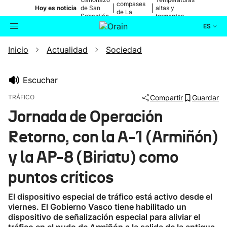
compases
|
|
Hoy es noticia
de San
altas y
de La
Sebastián
tormentas
Blanca
ES
Inicio
Actualidad
Sociedad
Actualidad
Buscador
Política
Escuchar
TRÁFICO
Compartir
Guardar
Cultura
Jornada de Operación
Retorno, con la A-1 (Armiñón)
Ikusmiran
y la AP-8 (Biriatu) como
Eguraldia
puntos críticos
El dispositivo especial de tráfico está activo desde el
viernes. El Gobierno Vasco tiene habilitado un
dispositivo de señalización especial para aliviar el