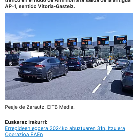
tráfico en el nudo de Armiñón a la salida de la antigua
AP-1, sentido Vitoria-Gasteiz.
Peaje de Zarautz. EITB Media.
Euskaraz irakurri:
Errepideen egoera 2024ko abuztuaren 31n, Itzulera
Operazioa EAEn