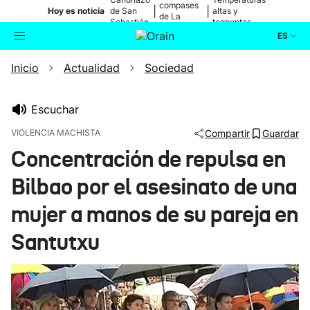
compases
|
|
Hoy es noticia
de San
altas y
de La
Sebastián
tormentas
Blanca
ES
Inicio
Actualidad
Sociedad
Actualidad
Buscador
Política
Escuchar
VIOLENCIA MACHISTA
Compartir
Guardar
Cultura
Concentración de repulsa en
Bilbao por el asesinato de una
Ikusmiran
mujer a manos de su pareja en
Eguraldia
Santutxu